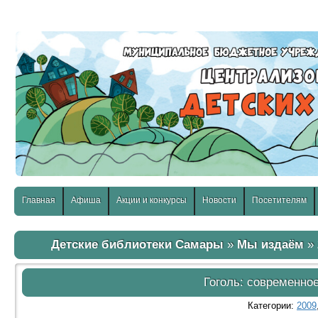
слабовидящих:
Изображения:
Размер шр
Вкл
Выкл
Главная
Афиша
Акции и конкурсы
Новости
Посетителям
Детские библиотеки Самары
»
Мы издаём
»
Гоголь: современно
Категории:
2009