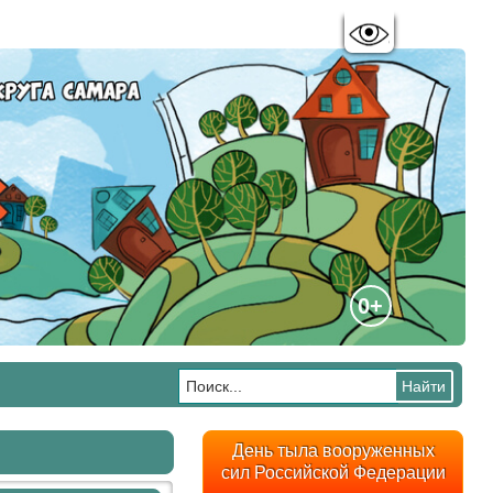
Цветовая схема:
A
A
A
A
0+
День тыла вооруженных
сил Российской Федерации