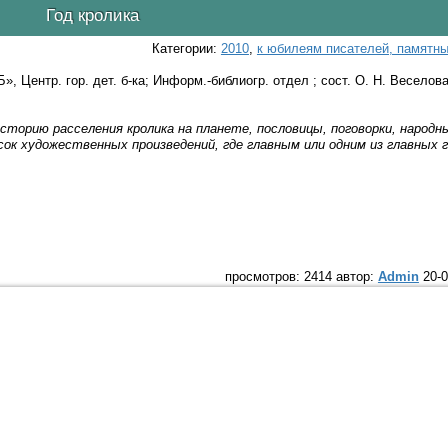
Год кролика
Категории:
2010
,
к юбилеям писателей, памятн
, Центр. гор. дет. б-ка; Информ.-библиогр. отдел ; сост. О. Н. Веселова.
сторию расселения кролика на планете, пословицы, поговорки, народ
сок художественных произведений, где главным или одним из главных
просмотров: 2414 автор:
Admin
20-0