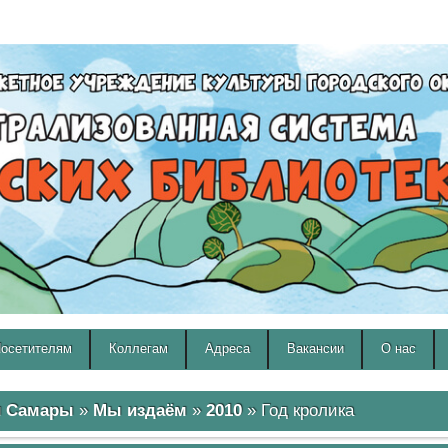
A
A
Изображения:
Размер шрифта:
Вкл
Выкл
A
осетителям
Коллегам
Адреса
Вакансии
О нас
и Самары
»
Мы издаём
»
2010
» Год кролика