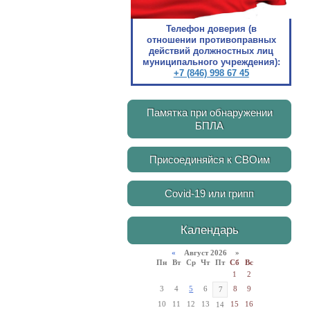
Телефон доверия (в
отношении противоправных
действий должностных лиц
муниципального учреждения):
+7 (846) 998 67 45
Памятка при обнаружении
БПЛА
Присоединяйся к СВОим
Covid-19 или грипп
Календарь
«
Август 2026 »
Пн
Вт
Ср
Чт
Пт
Сб
Вс
1
2
3
4
5
6
8
9
7
10
11
12
13
15
16
14