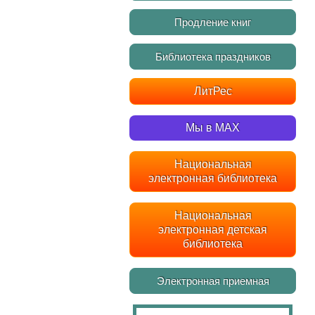
Продление книг
Библиотека праздников
ЛитРес
Мы в MAX
Национальная
электронная библиотека
Национальная
электронная детская
библиотека
Электронная приемная