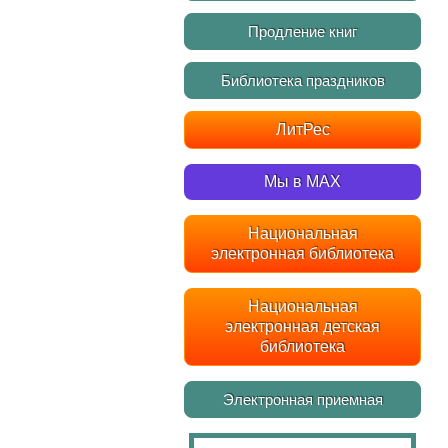
Продление книг
Библиотека праздников
ЛитРес
Мы в MAX
Национальная
электронная библиотека
Национальная
электронная детская
библиотека
Электронная приемная