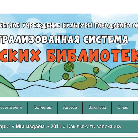
A
A
Изображения:
Размер шрифта:
Вкл
Выкл
A
осетителям
Коллегам
Адреса
Вакансии
О нас
мары
»
Мы издаём
»
2011
» Как выжить заложнику