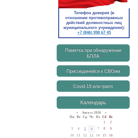
Телефон доверия (в
отношении противоправных
действий должностных лиц
муниципального учреждения):
+7 (846) 998 67 45
Памятка при обнаружении
БПЛА
Присоединяйся к СВОим
Covid-19 или грипп
Календарь
«
Август 2026 »
Пн
Вт
Ср
Чт
Пт
Сб
Вс
1
2
3
4
5
7
8
9
6
10
11
12
14
15
16
13