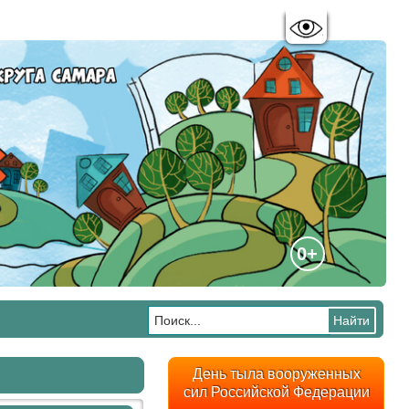
Цветовая схема:
A
A
A
A
0+
День тыла вооруженных
сил Российской Федерации