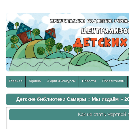
слабовидящих:
Изображения:
Размер шр
Вкл
Выкл
Главная
Афиша
Акции и конкурсы
Новости
Посетителям
Детские библиотеки Самары
»
Мы издаём
»
2
Как не стать жертвой