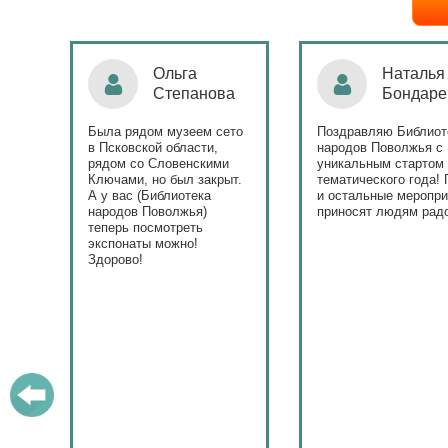
Ольга
Наталья
Степанова
Бондаре
ровна
таж
Была рядом музеем сето
Поздравляю Библиот
в Псковской области,
народов Поволжья с
дов
рядом со Словенскими
уникальным стартом
Ключами, но был закрыт.
тематического года! 
юме
А у вас (Библиотека
и остальные меропри
ица
народов Поволжья)
приносят людям радо
теперь посмотреть
ами!
экспонаты можно!
Здорово!
у
ашем