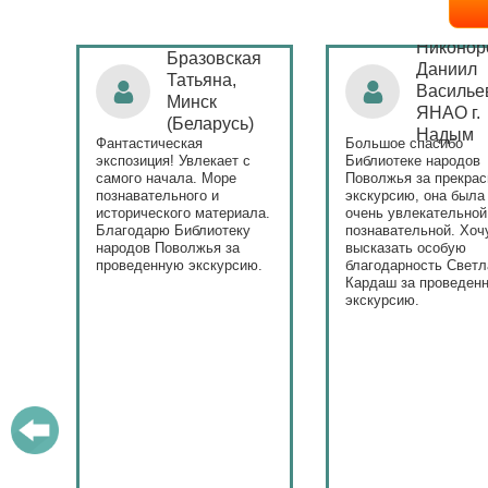
Никонор
Бразовская
в
Даниил
Татьяна,
го
Василье
Минск
ра
ЯНАО г.
(Беларусь)
Надым
ку
Фантастическая
Большое спасибо
экспозиция! Увлекает с
Библиотеке народов
сию
самого начала. Море
Поволжья за прекра
–
познавательного и
экскурсию, она была
исторического материала.
очень увлекательной
ого
Благодарю Библиотеку
познавательной. Хоч
х
народов Поволжья за
высказать особую
проведенную экскурсию.
благодарность Светл
а –
Кардаш за проведен
экскурсию.
и
ь
е
ое с