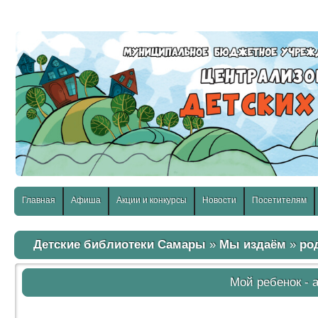
слабовидящих:
Изображения:
Размер шр
Вкл
Выкл
Главная
Афиша
Акции и конкурсы
Новости
Посетителям
Детские библиотеки Самары
»
Мы издаём
»
ро
Мой ребенок - 