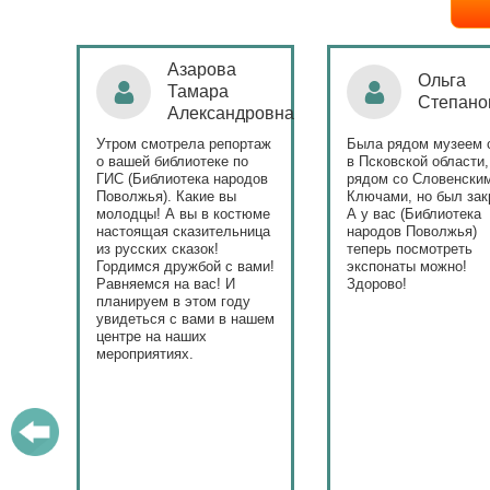
а
Ольга
Натал
Степанова
Бонда
ндровна
ортаж
Была рядом музеем сето
Поздравляю Библи
по
в Псковской области,
народов Поволжья
родов
рядом со Словенскими
уникальным старт
ы
Ключами, но был закрыт.
тематического год
стюме
А у вас (Библиотека
и остальные мероп
ьница
народов Поволжья)
приносят людям ра
теперь посмотреть
 вами!
экспонаты можно!
Здорово!
оду
 нашем