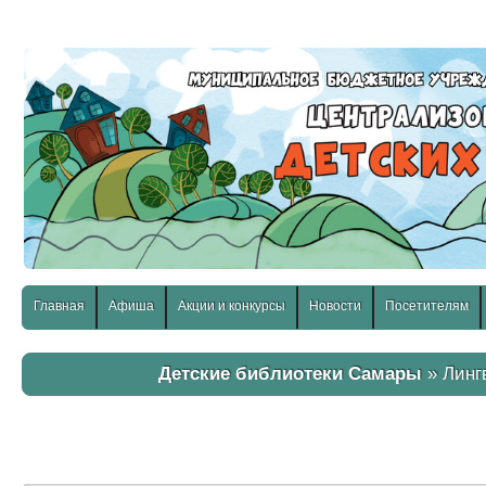
слабовидящих:
Изображения:
Размер шр
Вкл
Выкл
Главная
Афиша
Акции и конкурсы
Новости
Посетителям
Детские библиотеки Самары
» Линг