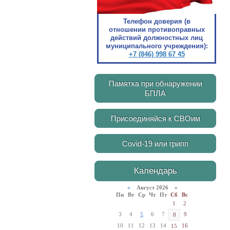
Телефон доверия (в
отношении противоправных
действий должностных лиц
муниципального учреждения):
+7 (846) 998 67 45
Памятка при обнаружении
БПЛА
Присоединяйся к СВОим
Covid-19 или грипп
Календарь
«
Август 2026 »
Пн
Вт
Ср
Чт
Пт
Сб
Вс
1
2
3
4
5
6
7
9
8
10
11
12
13
14
16
15