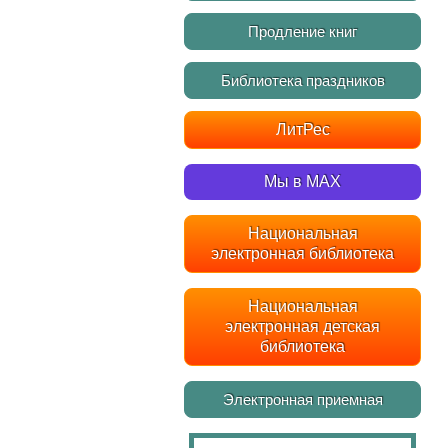
Продление книг
Библиотека праздников
ЛитРес
Мы в MAX
Национальная
электронная библиотека
Национальная
электронная детская
библиотека
Электронная приемная