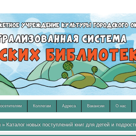
A
A
Изображения:
Размер шрифта:
Вкл
Выкл
A
осетителям
Коллегам
Адреса
Вакансии
О нас
и
» Каталог новых поступлений книг для детей и подрост