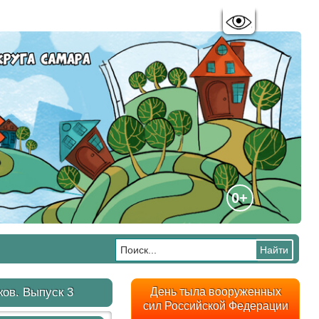
Цветовая схема:
A
A
A
A
0+
ков. Выпуск 3
День тыла вооруженных
сил Российской Федерации