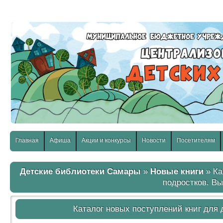
слабовидящих:
Изображения:
Размер шр
Вкл
Выкл
Главная
Афиша
Акции и конкурсы
Новости
Посетителям
Детские библиотеки Самары
»
Новые книги
» Ка
подростков. Вы
Каталог новых поступлений книг для 