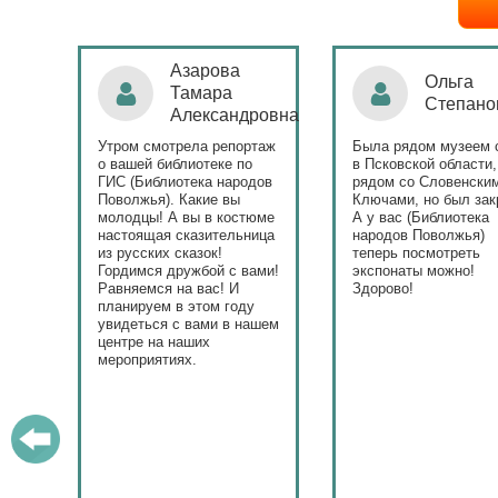
Ольга
Наталья
Степанова
Бондаре
ровна
таж
Была рядом музеем сето
Поздравляю Библиот
в Псковской области,
народов Поволжья с
дов
рядом со Словенскими
уникальным стартом
Ключами, но был закрыт.
тематического года! 
юме
А у вас (Библиотека
и остальные меропри
ица
народов Поволжья)
приносят людям радо
теперь посмотреть
ами!
экспонаты можно!
Здорово!
у
ашем