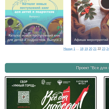
Каталог новых поступлений книг
для детей и подростков. Выпуск 2
Афиша мероприятий 
Назад
1
...
18
19
20
21
22
23
2
Проект "Все для