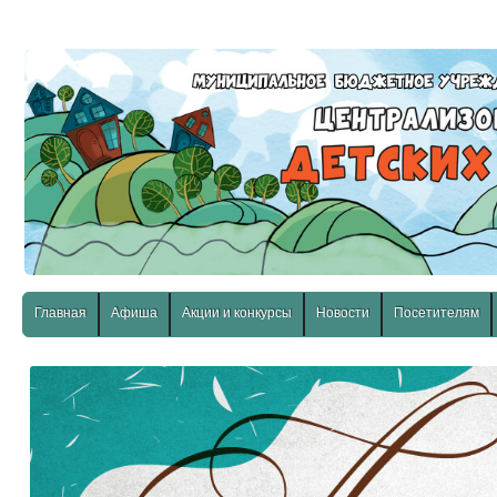
слабовидящих:
Изображения:
Размер шр
Вкл
Выкл
Главная
Афиша
Акции и конкурсы
Новости
Посетителям