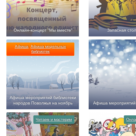
Онлайн-концерт "Мы вместе"
Запасная сто
Афиша
,
Афиша модельных
библиотек
Афиша мероприятий библиотеки
народов Поволжья на ноябрь
Афиша мероприятий 
Читаем и мастерим
Онла