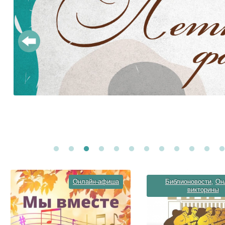
Онлайн-афиша
Библионовости
,
Он
викторины