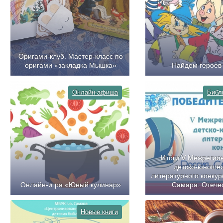
Оригами-клуб. Мастер-класс по
оригами «закладка Мышка»
Найдем героев 
Онлайн-афиша
Библ
Итоги V Межрегио
детско-юношес
литературного конкур
Онлайн-игра «Юный кулинар»
Самара. Отече
Новые книги