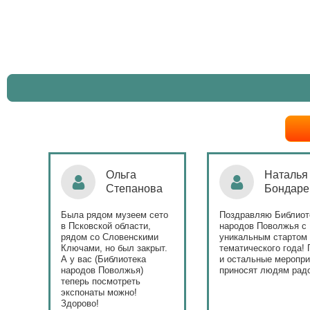
Ольга
Наталья
Степанова
Бондаре
ровна
таж
Была рядом музеем сето
Поздравляю Библиот
в Псковской области,
народов Поволжья с
дов
рядом со Словенскими
уникальным стартом
Ключами, но был закрыт.
тематического года! 
юме
А у вас (Библиотека
и остальные меропри
ица
народов Поволжья)
приносят людям радо
теперь посмотреть
ами!
экспонаты можно!
Здорово!