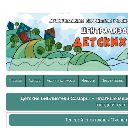
слабовидящих:
Изображения:
Размер шр
Вкл
Выкл
Главная
Афиша
Акции и конкурсы
Новости
Посетителям
Детские библиотеки Самары
»
Платные мер
голодная гусе
Теневой спектакль «Очень 