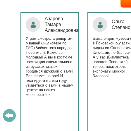
Ольга
Наталья
Степанова
Бондаре
ровна
таж
Была рядом музеем сето
Поздравляю Библиот
в Псковской области,
народов Поволжья с
дов
рядом со Словенскими
уникальным стартом
Ключами, но был закрыт.
тематического года! 
юме
А у вас (Библиотека
и остальные меропри
ица
народов Поволжья)
приносят людям радо
теперь посмотреть
ами!
экспонаты можно!
Здорово!
у
ашем