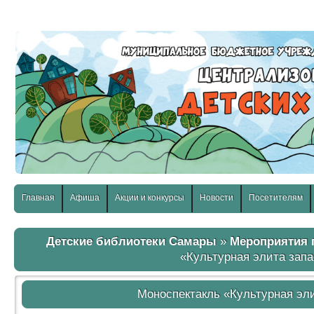
слабовидящих:
Изображения:
Размер шр
Вкл
Выкл
Главная
Афиша
Акции и конкурсы
Новости
Посетителям
Детские библиотеки Самары
»
Мероприятия 
«Культурная элита зап
Моноспектакль «Культурная эл