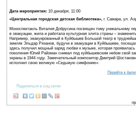
Дата мероприятия:
10 декабря, 11:00
«Центральная городская детская библиотека»,
г. Самара, ул. А
Моноспектакль Виталия Добрусина посвящен тому уникальному пер
в эвакуации, жила и работала культурная элита страны – знаменит
Например, эвакуированный в Куйбышев Большой театр в труднейши
земляк Эльдар Рязанов, будучи в эвакуации в Куйбышеве, посещал
здесь получил мощный заряд любви к музыке, которая проявилась
поколения Юлий Райзман снимал под куйбышевским небом свой з
экраны в 1944 году. Замечательный композитор Дмитрий Шостаков
исполнил свою великую «Седьмую симфонию».
Перейти к бил
Поделиться в соц.сетях
пр