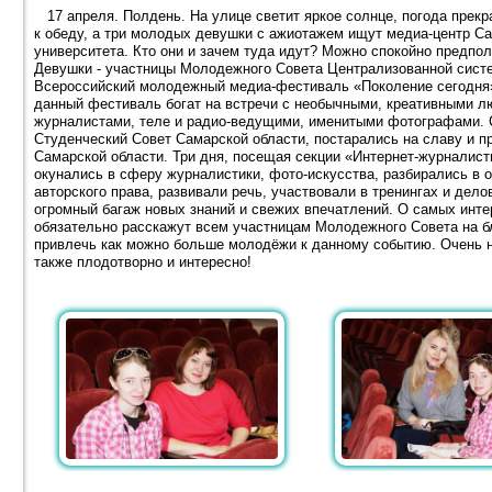
17 апреля. Полдень. На улице светит яркое солнце, погода прекр
к обеду, а три молодых девушки с ажиотажем ищут медиа-центр Са
университета. Кто они и зачем туда идут? Можно спокойно предполож
Девушки - участницы Молодежного Совета Централизованной систе
Всероссийский молодежный медиа-фестиваль «Поколение сегодня» 
данный фестиваль богат на встречи с необычными, креативными л
журналистами, теле и радио-ведущими, именитыми фотографами. 
Студенческий Совет Самарской области, постарались на славу и 
Самарской области. Три дня, посещая секции «Интернет-журналист
окунались в сферу журналистики, фото-искусства, разбирались в 
авторского права, развивали речь, участвовали в тренингах и дело
огромный багаж новых знаний и свежих впечатлений. О самых инт
обязательно расскажут всем участницам Молодежного Совета на 
привлечь как можно больше молодёжи к данному событию. Очень 
также плодотворно и интересно!