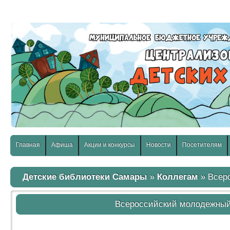
слабовидящих:
Изображения:
Размер шр
Вкл
Выкл
Главная
Афиша
Акции и конкурсы
Новости
Посетителям
Детские библиотеки Самары
»
Коллегам
» Всер
Всероссийский молодежны