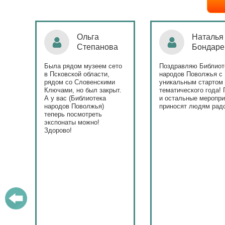
Ольга
Наталья
Степанова
Бондаре
ровна
таж
Была рядом музеем сето
Поздравляю Библиот
в Псковской области,
народов Поволжья с
дов
рядом со Словенскими
уникальным стартом
Ключами, но был закрыт.
тематического года! 
юме
А у вас (Библиотека
и остальные меропри
ица
народов Поволжья)
приносят людям радо
теперь посмотреть
ами!
экспонаты можно!
Здорово!
у
ашем