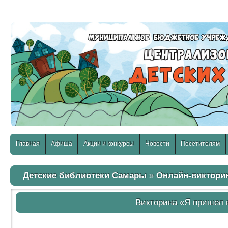
слабовидящих:
Изображения:
Размер шр
Вкл
Выкл
Главная
Афиша
Акции и конкурсы
Новости
Посетителям
Детские библиотеки Самары
»
Онлайн-виктори
Викторина «Я пришел 