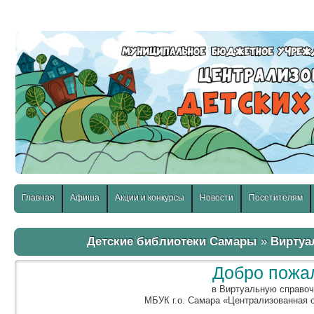
слабовидящих:
Изображения:
Размер шр
Вкл
Выкл
Главная
Афиша
Акции и конкурсы
Новости
Посетителям
Детские библиотеки Самары
»
Виртуа
Добро пожа
в Виртуальную справо
МБУК г.о. Самара «Централизованная 