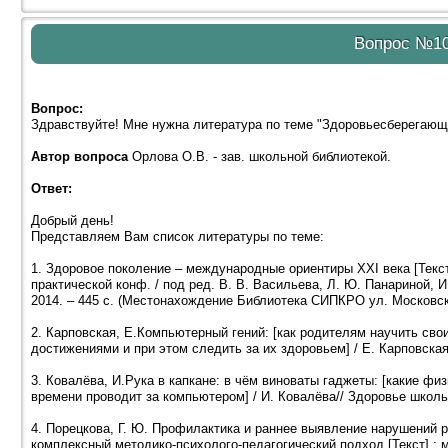
Вопрос №1
Вопрос:
Здравствуйте! Мне нужна литература по теме "Здоровьесберегающ
Автор вопроса
Орлова О.В. - зав. школьной библиотекой.
Ответ:
Добрый день!
Представляем Вам список литературы по теме:
1. Здоровое поколение – международные ориентиры XXI века [Текст]
практической конф. / под ред. В. В. Васильева, Л. Ю. Панариной, 
2014. – 445 с. (Местонахождение Библиотека СИПКРО ул. Московск
2. Карповская, Е.Компьютерный гений: [как родителям научить св
достижениями и при этом следить за их здоровьем] / Е. Карповская//
3. Ковалёва, И.Рука в капкане: в чём виноваты гаджеты: [какие фи
времени проводит за компьютером] / И. Ковалёва// Здоровье школьник
4. Порецкова, Г. Ю. Профилактика и раннее выявление нарушений р
комплексный методико-психолого-педагогический подход [Текст] : м