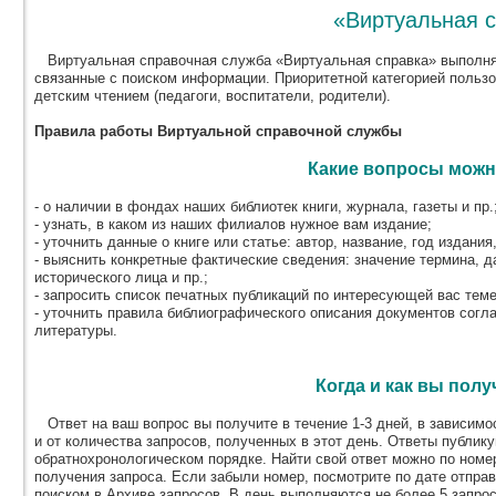
«Виртуальная 
Виртуальная справочная служба «Виртуальная справка» выполня
связанные с поиском информации. Приоритетной категорией польз
детским чтением (педагоги, воспитатели, родители).
Правила работы Виртуальной справочной службы
Какие вопросы можн
- о наличии в фондах наших библиотек книги, журнала, газеты и пр.
- узнать, в каком из наших филиалов нужное вам издание;
- уточнить данные о книге или статье: автор, название, год издания,
- выяснить конкретные фактические сведения: значение термина, д
исторического лица и пр.;
- запросить список печатных публикаций по интересующей вас теме
- уточнить правила библиографического описания документов согл
литературы.
Когда и как вы полу
Ответ на ваш вопрос вы получите в течение 1-3 дней, в зависимос
и от количества запросов, полученных в этот день. Ответы публик
обратнохронологическом порядке. Найти свой ответ можно по номер
получения запроса. Если забыли номер, посмотрите по дате отпра
поиском в Архиве запросов. В день выполняются не более 5 запрос