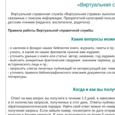
«Виртуальная 
Виртуальная справочная служба «Виртуальная справка» выполня
связанные с поиском информации. Приоритетной категорией польз
детским чтением (педагоги, воспитатели, родители).
Правила работы Виртуальной справочной службы
Какие вопросы можн
- о наличии в фондах наших библиотек книги, журнала, газеты и пр.
- узнать, в каком из наших филиалов нужное вам издание;
- уточнить данные о книге или статье: автор, название, год издания,
- выяснить конкретные фактические сведения: значение термина, д
исторического лица и пр.;
- запросить список печатных публикаций по интересующей вас теме
- уточнить правила библиографического описания документов согл
литературы.
Когда и как вы полу
Ответ на ваш вопрос вы получите в течение 1-3 дней, в зависимос
и от количества запросов, полученных в этот день. Ответы публик
обратнохронологическом порядке. Найти свой ответ можно по номер
получения запроса. Если забыли номер, посмотрите по дате отпра
поиском в Архиве запросов. В день выполняются не более 5 запрос