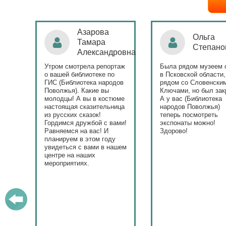
Ольга
Наталья
Степанова
Бондаре
ровна
таж
Была рядом музеем сето
Поздравляю Библиот
в Псковской области,
народов Поволжья с
дов
рядом со Словенскими
уникальным стартом
Ключами, но был закрыт.
тематического года! 
юме
А у вас (Библиотека
и остальные меропри
ица
народов Поволжья)
приносят людям радо
теперь посмотреть
ами!
экспонаты можно!
Здорово!
у
ашем