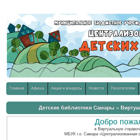
слабовидящих:
Изображения:
Размер шр
Вкл
Выкл
Главная
Афиша
Акции и конкурсы
Новости
Посетителям
Детские библиотеки Самары
»
Виртуа
Добро пожа
в Виртуальную справо
МБУК г.о. Самара «Централизованная 