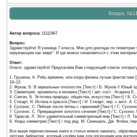
Вопрос №1
Автор вопроса:
11111967
Вопрос:
Здравствуйте! Я ученица 7 класса. Мне для доклада по геометрии 
окружающем нас мире". И где можно ознакомиться с этим материа
Ответ:
Олеся, здравствуйте! Предлагаем Вам следующий список литерат
1. Грушина, А. Рябь времени, или когда физика лучше фантастики [Те
10–13.
2. Жуков, Б. В зеркальных плоскостях [Текст] / Б. Жуков // Юный эр
3. Симметрия, орнаменты и мозаика [Текст] / авт.-сост.: Асарина Е.,
4. Снегин, Б. Эстетика природы, общества, искусства [Текст] / Б. Сн
5. Стюарт, И. Истина и красота [Текст] / И. Стюарт; пер. с англ. А. 
6. Сухонос, С. Пейзаж после битвы с гармонией [Текст] / С. Сухонос
7. Сухонос, С. Превращения золотого сечения [Текст] / С. Сухонос /
8. Тарасов, Л. Этот удивительный симметричный мир [Текст] / Л. Тар
9. Узоры симметрии [Текст] / под ред. М. Сенешаль, Дж. Флека; пер.
Все выше перечисленные книги и статьи можно заказать, обратив
детских библиотек, который удобен вам для посещения или воспо