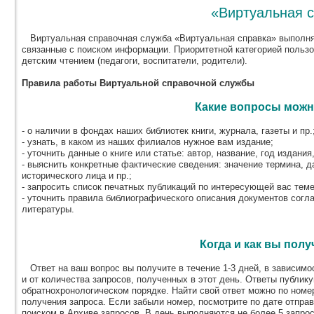
«Виртуальная 
Виртуальная справочная служба «Виртуальная справка» выполня
связанные с поиском информации. Приоритетной категорией польз
детским чтением (педагоги, воспитатели, родители).
Правила работы Виртуальной справочной службы
Какие вопросы можн
- о наличии в фондах наших библиотек книги, журнала, газеты и пр.
- узнать, в каком из наших филиалов нужное вам издание;
- уточнить данные о книге или статье: автор, название, год издания,
- выяснить конкретные фактические сведения: значение термина, д
исторического лица и пр.;
- запросить список печатных публикаций по интересующей вас теме
- уточнить правила библиографического описания документов согл
литературы.
Когда и как вы полу
Ответ на ваш вопрос вы получите в течение 1-3 дней, в зависимос
и от количества запросов, полученных в этот день. Ответы публик
обратнохронологическом порядке. Найти свой ответ можно по номер
получения запроса. Если забыли номер, посмотрите по дате отпра
поиском в Архиве запросов. В день выполняются не более 5 запрос