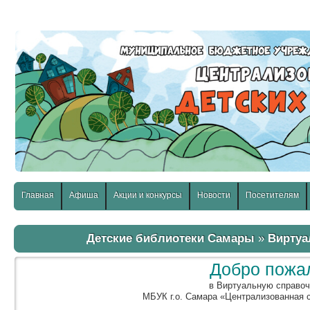
слабовидящих:
Изображения:
Размер шр
Вкл
Выкл
Главная
Афиша
Акции и конкурсы
Новости
Посетителям
Детские библиотеки Самары
»
Виртуа
Добро пожа
в Виртуальную справо
МБУК г.о. Самара «Централизованная 