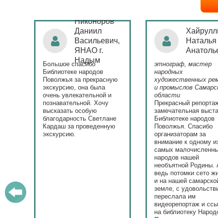
Никоноров
ая
Даниил
Хайрулл
Васильевич,
Наталья
ЯНАО г.
Анатоль
)
Надым
Большое спасибо
этнограф, мастер
с
Библиотеке народов
народных
Поволжья за прекрасную
художественных ре
экскурсию, она была
и промыслов Самарс
ла.
очень увлекательной и
области
у
познавательной. Хочу
Прекрасный репорта
высказать особую
замечательная выста
ю.
благодарность Светлане
Библиотеке народов
Кардаш за проведенную
Поволжья. Спасибо
экскурсию.
организаторам за
внимание к одному и
самых малочисленн
народов нашей
необъятной Родины. 
ведь потомки сето ж
и на нашей самарско
земле, с удовольств
переслала им
видеорепортаж и сс
на библиотеку Народ