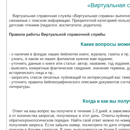
«Виртуальная 
Виртуальная справочная служба «Виртуальная справка» выполня
связанные с поиском информации. Приоритетной категорией польз
детским чтением (педагоги, воспитатели, родители).
Правила работы Виртуальной справочной службы
Какие вопросы можн
- о наличии в фондах наших библиотек книги, журнала, газеты и пр.
- узнать, в каком из наших филиалов нужное вам издание;
- уточнить данные о книге или статье: автор, название, год издания,
- выяснить конкретные фактические сведения: значение термина, д
исторического лица и пр.;
- запросить список печатных публикаций по интересующей вас теме
- уточнить правила библиографического описания документов согл
литературы.
Когда и как вы полу
Ответ на ваш вопрос вы получите в течение 1-3 дней, в зависимос
и от количества запросов, полученных в этот день. Ответы публик
обратнохронологическом порядке. Найти свой ответ можно по номер
получения запроса. Если забыли номер, посмотрите по дате отпра
поиском в Архиве запросов. В день выполняются не более 5 запрос