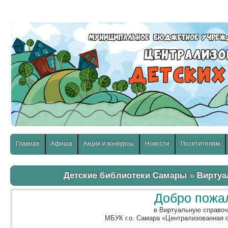
слабовидящих:
Изображения:
Размер шр
Вкл
Выкл
Главная
Афиша
Акции и конкурсы
Новости
Посетителям
Детские библиотеки Самары
»
Виртуа
Добро пожа
в Виртуальную справо
МБУК г.о. Самара «Централизованная 