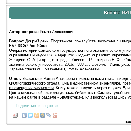
Вопрос №1
Автор вопроса:
Роман Алексеевич
Вопрос:
Добрый день! Подскажите, пожалуйста, возможна ли выда
ББК 63.3(2Pос-4Сам)
Очерки истории Самарского государственного экономического универ
образования и науки PФ, Федер. гос. бюджет. образоват. учреждение 
Жердева Ю. А. [и др.] ; отв. ред. : Хасаев Г. Р., Тагирова Н. Ф. - 
экономического университета, 2016. - 388 с. : фотоил. - Имен. указ. 
Заранее спасибо! С уважением, Роман Алексеевич.
Ответ:
Уважаемый Роман Алексеевич, искомая вами книга находит
библиографического отдела. Она в единственном экземпляре, поэ
в помещении библиотеки
. Книгу можно получить через службу Еди
Централизованной системы детских библиотек г. Самары, удобным
на нашем сайте в разделе «Библиотеки»), или воспользовавшись ус
Поделиться в соц.сетях
про