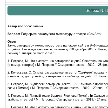
Вопрос №1
Автор вопроса:
Галина
Вопрос:
Подберите пожалуйста литературу о театре «СамАрт».
Ответ:
Такую литературу можно посмотреть на нашем сайте в библиогра
издаём». Там представлены источники до 30 декабря 2018 г. Ниже 
период с января по март 2019 г.
1. Петрова, М. Что смотреть на самарской сцене? Спектакли по кл
[в самар. театрах] / М. Петрова // Самарская газета. - 2019. - 28 фев
2. Келасьева, С. Сказка, рассказанная всем. В "СамАрте" показали
[спектакль, доступный для незрячих и слабовид. людей] / С. Келасье
3. Петрова, М. "Одиссея" самарцев [Текст] : [А. Елхимов о процес
поэмы Гомера] / М. Петрова // Самарская газета. - 2019. - 29 янв. - С
4. Петрова, М. Личный театр Василия Чернова [Текст] : [в Самаре 
актёрах и театре] / М. Петрова // Самарская газета. - 2019. - 24 янв. 
5. Петрова, М. Что смотреть на самарской сцене? Детям и подростк