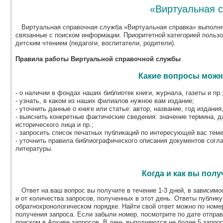
«Виртуальная 
Виртуальная справочная служба «Виртуальная справка» выполня
связанные с поиском информации. Приоритетной категорией польз
детским чтением (педагоги, воспитатели, родители).
Правила работы Виртуальной справочной службы
Какие вопросы можн
- о наличии в фондах наших библиотек книги, журнала, газеты и пр.
- узнать, в каком из наших филиалов нужное вам издание;
- уточнить данные о книге или статье: автор, название, год издания,
- выяснить конкретные фактические сведения: значение термина, д
исторического лица и пр.;
- запросить список печатных публикаций по интересующей вас теме
- уточнить правила библиографического описания документов согл
литературы.
Когда и как вы полу
Ответ на ваш вопрос вы получите в течение 1-3 дней, в зависимос
и от количества запросов, полученных в этот день. Ответы публик
обратнохронологическом порядке. Найти свой ответ можно по номер
получения запроса. Если забыли номер, посмотрите по дате отпра
поиском в Архиве запросов. В день выполняются не более 5 запрос