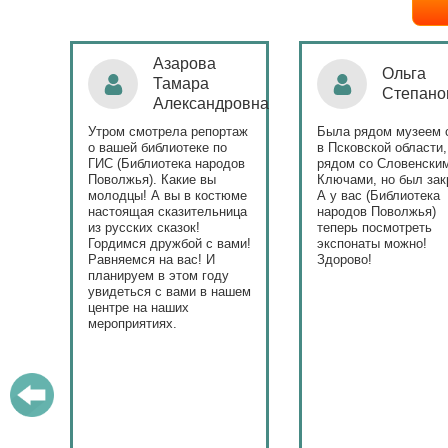
Ольга
Наталья
Степанова
Бондаре
ровна
таж
Была рядом музеем сето
Поздравляю Библиот
в Псковской области,
народов Поволжья с
дов
рядом со Словенскими
уникальным стартом
Ключами, но был закрыт.
тематического года! 
юме
А у вас (Библиотека
и остальные меропри
ица
народов Поволжья)
приносят людям радо
теперь посмотреть
ами!
экспонаты можно!
Здорово!
у
ашем