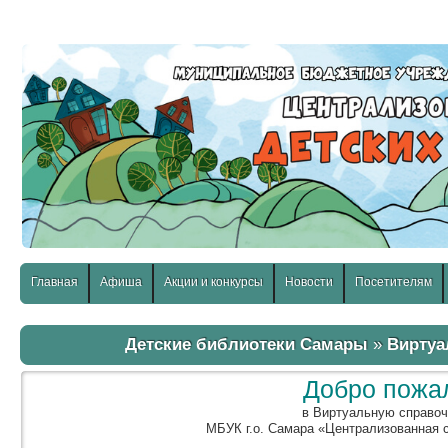
слабовидящих:
Изображения:
Размер шр
Вкл
Выкл
Главная
Афиша
Акции и конкурсы
Новости
Посетителям
Детские библиотеки Самары
»
Виртуа
Добро пожа
в Виртуальную справо
МБУК г.о. Самара «Централизованная 