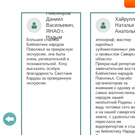
Никоноров
ая
Даниил
Хайрулл
Васильевич,
Наталья
ЯНАО г.
Анатоль
)
Надым
Большое спасибо
этнограф, мастер
с
Библиотеке народов
народных
Поволжья за прекрасную
художественных ре
экскурсию, она была
и промыслов Самарс
ла.
очень увлекательной и
области
у
познавательной. Хочу
Прекрасный репорта
высказать особую
замечательная выста
ю.
благодарность Светлане
Библиотеке народов
Кардаш за проведенную
Поволжья. Спасибо
экскурсию.
организаторам за
внимание к одному и
самых малочисленн
народов нашей
необъятной Родины. 
ведь потомки сето ж
и на нашей самарско
земле, с удовольств
переслала им
видеорепортаж и сс
на библиотеку Народ