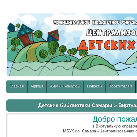
слабовидящих:
Изображения:
Размер шр
Вкл
Выкл
Главная
Афиша
Акции и конкурсы
Новости
Посетителям
Детские библиотеки Самары
»
Виртуа
Добро пожа
в Виртуальную справо
МБУК г.о. Самара «Централизованная 