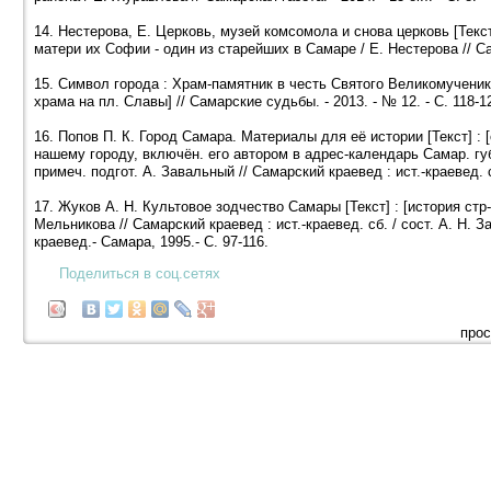
14. Нестерова, Е. Церковь, музей комсомола и снова церковь [Тек
матери их Софии - один из старейших в Самаре / Е. Нестерова // Сама
15. Символ города : Храм-памятник в честь Святого Великомученика
храма на пл. Славы] // Самарские судьбы. - 2013. - № 12. - С. 118-1
16. Попов П. К. Город Самара. Материалы для её истории [Текст] : 
нашему городу, включён. его автором в адрес-календарь Самар. губе
примеч. подгот. А. Завальный // Самарский краевед : ист.-краевед. с
17. Жуков А. Н. Культовое зодчество Самары [Текст] : [история стр-
Мельникова // Самарский краевед : ист.-краевед. сб. / сост. А. Н. З
краевед.- Самара, 1995.- С. 97-116.
Поделиться в соц.сетях
прос