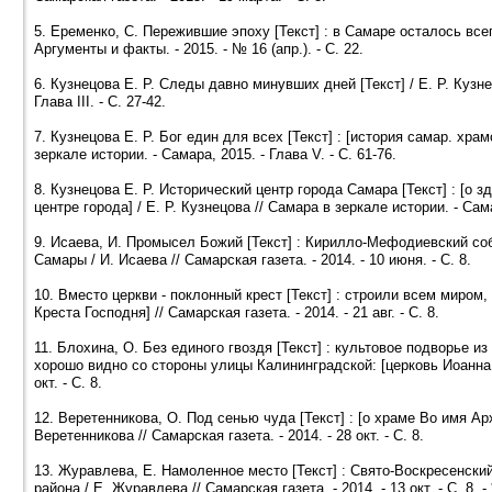
5. Еременко, С. Пережившие эпоху [Текст] : в Самаре осталось вс
Аргументы и факты. - 2015. - № 16 (апр.). - С. 22.
6. Кузнецова Е. Р. Следы давно минувших дней [Текст] / Е. Р. Кузне
Глава III. - С. 27-42.
7. Кузнецова Е. Р. Бог един для всех [Текст] : [история самар. храм
зеркале истории. - Самара, 2015. - Глава V. - С. 61-76.
8. Кузнецова Е. Р. Исторический центр города Самара [Текст] : [о 
центре города] / Е. Р. Кузнецова // Самара в зеркале истории. - Сама
9. Исаева, И. Промысел Божий [Текст] : Кирилло-Мефодиевский со
Самары / И. Исаева // Самарская газета. - 2014. - 10 июня. - С. 8.
10. Вместо церкви - поклонный крест [Текст] : строили всем миром
Креста Господня] // Самарская газета. - 2014. - 21 авг. - С. 8.
11. Блохина, О. Без единого гвоздя [Текст] : культовое подворье и
хорошо видно со стороны улицы Калининградской: [церковь Иоанна Во
окт. - С. 8.
12. Веретенникова, О. Под сенью чуда [Текст] : [о храме Во имя А
Веретенникова // Самарская газета. - 2014. - 28 окт. - С. 8.
13. Журавлева, Е. Намоленное место [Текст] : Свято-Воскресенски
района / Е. Журавлева // Самарская газета. - 2014. - 13 окт. - С. 8. - 