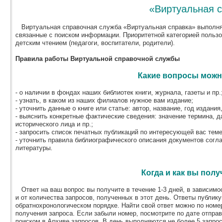
«Виртуальная 
Виртуальная справочная служба «Виртуальная справка» выполня
связанные с поиском информации. Приоритетной категорией польз
детским чтением (педагоги, воспитатели, родители).
Правила работы Виртуальной справочной службы
Какие вопросы можн
- о наличии в фондах наших библиотек книги, журнала, газеты и пр.
- узнать, в каком из наших филиалов нужное вам издание;
- уточнить данные о книге или статье: автор, название, год издания,
- выяснить конкретные фактические сведения: значение термина, д
исторического лица и пр.;
- запросить список печатных публикаций по интересующей вас теме
- уточнить правила библиографического описания документов согл
литературы.
Когда и как вы полу
Ответ на ваш вопрос вы получите в течение 1-3 дней, в зависимос
и от количества запросов, полученных в этот день. Ответы публик
обратнохронологическом порядке. Найти свой ответ можно по номер
получения запроса. Если забыли номер, посмотрите по дате отпра
поиском в Архиве запросов. В день выполняются не более 5 запрос