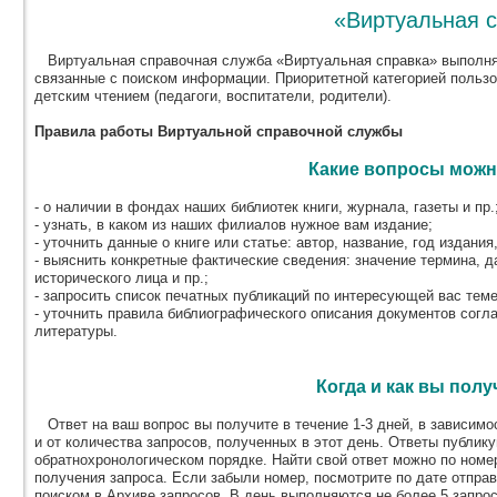
«Виртуальная 
Виртуальная справочная служба «Виртуальная справка» выполня
связанные с поиском информации. Приоритетной категорией польз
детским чтением (педагоги, воспитатели, родители).
Правила работы Виртуальной справочной службы
Какие вопросы можн
- о наличии в фондах наших библиотек книги, журнала, газеты и пр.
- узнать, в каком из наших филиалов нужное вам издание;
- уточнить данные о книге или статье: автор, название, год издания,
- выяснить конкретные фактические сведения: значение термина, д
исторического лица и пр.;
- запросить список печатных публикаций по интересующей вас теме
- уточнить правила библиографического описания документов согл
литературы.
Когда и как вы полу
Ответ на ваш вопрос вы получите в течение 1-3 дней, в зависимос
и от количества запросов, полученных в этот день. Ответы публик
обратнохронологическом порядке. Найти свой ответ можно по номер
получения запроса. Если забыли номер, посмотрите по дате отпра
поиском в Архиве запросов. В день выполняются не более 5 запрос