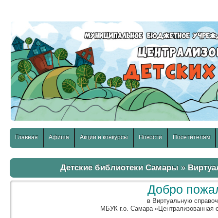
слабовидящих:
Изображения:
Размер шр
Вкл
Выкл
Главная
Афиша
Акции и конкурсы
Новости
Посетителям
Детские библиотеки Самары
»
Виртуа
Добро пожа
в Виртуальную справо
МБУК г.о. Самара «Централизованная 