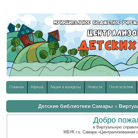
слабовидящих:
Изображения:
Размер шр
Вкл
Выкл
Главная
Афиша
Акции и конкурсы
Новости
Посетителям
Детские библиотеки Самары
»
Виртуа
Добро пожа
в Виртуальную справо
МБУК г.о. Самара «Централизованная 