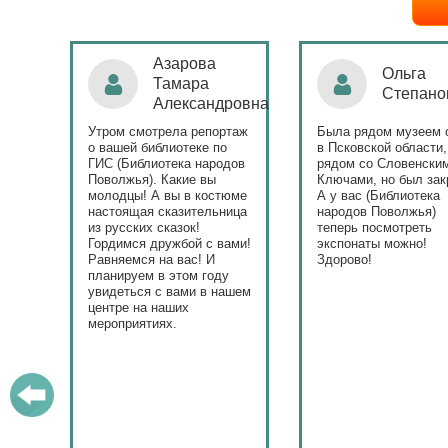
Ольга
Наталья
Степанова
Бондаре
ровна
таж
Была рядом музеем сето
Поздравляю Библиот
в Псковской области,
народов Поволжья с
дов
рядом со Словенскими
уникальным стартом
Ключами, но был закрыт.
тематического года! 
юме
А у вас (Библиотека
и остальные меропри
ица
народов Поволжья)
приносят людям радо
теперь посмотреть
ами!
экспонаты можно!
Здорово!
у
ашем