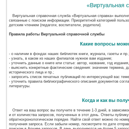
«Виртуальная 
Виртуальная справочная служба «Виртуальная справка» выполня
связанные с поиском информации. Приоритетной категорией польз
детским чтением (педагоги, воспитатели, родители).
Правила работы Виртуальной справочной службы
Какие вопросы можн
- о наличии в фондах наших библиотек книги, журнала, газеты и пр.
- узнать, в каком из наших филиалов нужное вам издание;
- уточнить данные о книге или статье: автор, название, год издания,
- выяснить конкретные фактические сведения: значение термина, д
исторического лица и пр.;
- запросить список печатных публикаций по интересующей вас теме
- уточнить правила библиографического описания документов согл
литературы.
Когда и как вы полу
Ответ на ваш вопрос вы получите в течение 1-3 дней, в зависимос
и от количества запросов, полученных в этот день. Ответы публик
обратнохронологическом порядке. Найти свой ответ можно по номер
получения запроса. Если забыли номер, посмотрите по дате отпра
поиском в Архиве запросов. В день выполняются не более 5 запрос