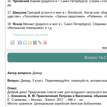
16.
Чуковский
Корней (родился в г. Санкт-Петербурге). Сказки «Т
др.
17.
Шакулов
Григорий (учился и жил в г. Витебске). Автор книг «
царстве», «Тополёвая веточка», «Заячьи защитники», «Рябинка», «С
18.
Яснов
Михаил (родился и жил в г. Санкт-Петербурге). Сборник
«Маленькие помощники» и т.д.
Поделиться в соц.сетях
про
Вопрос №1
Автор вопроса:
Демид
Вопрос:
Демид, 3 класс. Порекомендуйте, пожалуйста, интересные
Ответ:
Добрый день! Предлагаем список книг для младшего школьного во
1.
Алеников, В. М. Приключения Петрова и Васечкина, обыкно
Е. Станикова. – Москва : Эгмонт, 2017. – 496 с. : ил.
Место хранения: Центральная городская детская библиотека.