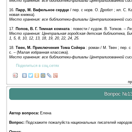
Место хранения: все библиотеки-филиалы Централизованной сис
16.
Парр, М. Вафельное сердце
/ пер. с норв. О. Дробот ; ил. С. К
новая книжка).
Место хранения: все библиотеки-филиалы Централизованной сис
17.
Попов, В. Г. Темная комната
: повести / худож. В. Топков. – Ле
Место хранения: Центральная городская детская библиотека, Б
1, 5, 8, 10, 12, 13, 18, 19, 20, 22, 24, 25.
18.
Твен, М. Приключения Тома Сойера
: роман / М. Твен ; пер. с
с. – (Малая избранная классика).
Место хранения: все библиотеки-филиалы Централизованной сис
Поделиться в соц.сетях
пр
Вопрос №1
Автор вопроса:
Елена
Вопрос:
Подскажите пожалуйста национальных писателей народов
Ответ: