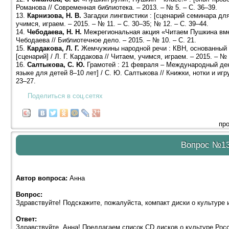
Романова // Современная библиотека. – 2013. – № 5. – С. 36–39.
13.
Карнизова, Н. В.
Загадки лингвистики : [сценарий семинара для 
учимся, играем. – 2015. – № 11. – С. 30–35; № 12. – С. 39–44.
14.
Чебодаева, Н. Н.
Межрегиональная акция «Читаем Пушкина вмест
Чебодаева // Библиотечное дело. – 2015. – № 10. – С. 21.
15.
Кардакова, Л. Г.
Жемчужины народной речи : КВН, основанный н
[сценарий] / Л. Г. Кардакова // Читаем, учимся, играем. – 2015. – № 
16.
Салтыкова, С. Ю.
Грамотей : 21 февраля – Международный день 
языке для детей 8–10 лет] / С. Ю. Салтыкова // Книжки, нотки и иг
23–27.
Поделиться в соц.сетях
про
Вопрос №1
Автор вопроса:
Анна
Вопрос:
Здравствуйте! Подскажите, пожалуйста, компакт диски о культуре и
Ответ:
Здравствуйте, Анна! Предлагаем список CD дисков о культуре Росс