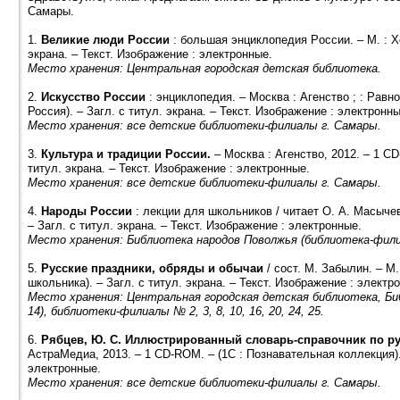
Самары.
1.
Великие люди Pоссии
: большая энциклопедия Pоссии. – М. : Х
экрана. – Текст. Изображение : электронные.
Место хранения: Центральная городская детская библиотека.
2.
Искусство России
: энциклопедия. – Москва : Агенство ; : Рав
Россия). – Загл. с титул. экрана. – Текст. Изображение : электронны
Место хранения: все детские библиотеки-филиалы г. Самары.
3.
Культура и традиции России.
– Москва : Агенство, 2012. – 1 C
титул. экрана. – Текст. Изображение : электронные.
Место хранения: все детские библиотеки-филиалы г. Самары.
4.
Народы Pоссии
: лекции для школьников / читает О. А. Масычев
– Загл. с титул. экрана. – Текст. Изображение : электронные.
Место хранения: Библиотека народов Поволжья (библиотека-фили
5.
Русские праздники, обряды и обычаи
/ сост. М. Забылин. – М
школьника). – Загл. с титул. экрана. – Текст. Изображение : электр
Место хранения: Центральная городская детская библиотека, Б
14), библиотеки-филиалы № 2, 3, 8, 10, 16, 20, 24, 25.
6.
Рябцев, Ю. С. Иллюстрированный словарь-справочник по ру
АстраМедиа, 2013. – 1 CD-ROM. – (1С : Познавательная коллекция). 
электронные.
Место хранения: все детские библиотеки-филиалы г. Самары.