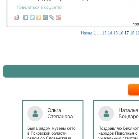
Поделиться в соц.сетях
про
Назад
1
...
13
14
15
16
17
18
1
Ольга
Наталья
Степанова
Бондаре
ровна
таж
Была рядом музеем сето
Поздравляю Библиот
в Псковской области,
народов Поволжья с
дов
рядом со Словенскими
уникальным стартом