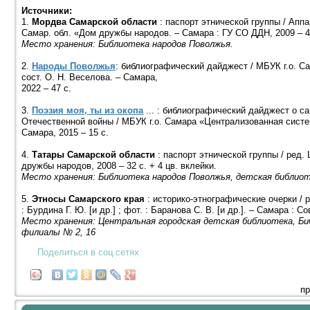
Источники:
1.
Мордва Самарской области
: паспорт этнической группы / Апп
Самар. обл. «Дом дружбы народов. – Самара : ГУ СО ДДН, 2009 – 44
Место хранения: Библиотека народов Поволжья.
2.
Народы Поволжья
: библиографический дайджест / МБУК г.о. С
сост. О. Н. Веселова. – Самара,
2022 – 47 с.
3.
Поэзия моя, ты из окопа
... : библиографический дайджест о с
Отечественной войны / МБУК г.о. Самара «Централизованная систем
Самара, 2015 – 15 с.
4.
Татары Самарской области
: паспорт этнической группы / ред.
дружбы народов, 2008 – 32 с. + 4 цв. вклейки.
Место хранения: Библиотека народов Поволжья, детская библио
5.
Этносы Самаpского кpая
: истоpико-этногpафические очеpки / ру
: Бурдина Г. Ю. [и др.] ; фот. : Баранова С. В. [и др.]. – Самара : Со
Место хранения: Центральная городская детская библиотека, Би
филиалы № 2, 16
Поделиться в соц.сетях
пр