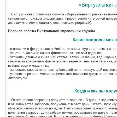
«Виртуальная 
Виртуальная справочная служба «Виртуальная справка» выполня
связанные с поиском информации. Приоритетной категорией польз
детским чтением (педагоги, воспитатели, родители).
Правила работы Виртуальной справочной службы
Какие вопросы можн
- о наличии в фондах наших библиотек книги, журнала, газеты и пр.
- узнать, в каком из наших филиалов нужное вам издание;
- уточнить данные о книге или статье: автор, название, год издания,
- выяснить конкретные фактические сведения: значение термина, д
исторического лица и пр.;
- запросить список печатных публикаций по интересующей вас теме
- уточнить правила библиографического описания документов согл
литературы.
Когда и как вы полу
Ответ на ваш вопрос вы получите в течение 1-3 дней, в зависимос
и от количества запросов, полученных в этот день. Ответы публик
обратнохронологическом порядке. Найти свой ответ можно по номер
получения запроса. Если забыли номер, посмотрите по дате отпра
поиском в Архиве запросов. В день выполняются не более 5 запрос