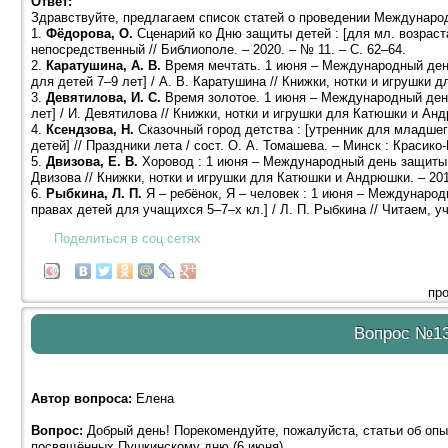
Ответ:
Здравствуйте, предлагаем список статей о проведении Междунаро
1.
Фёдорова, О.
Сценарий ко Дню защиты детей : [для мл. возраста]
непосредственный // Библиополе. – 2020. – № 11. – С. 62–64.
2.
Каратушина, А. В.
Время мечтать. 1 июня – Международный день
для детей 7–9 лет] / А. В. Каратушина // Книжки, нотки и игрушки 
3.
Девятилова, И. С.
Время золотое. 1 июня – Международный день
лет] / И. Девятилова // Книжки, нотки и игрушки для Катюшки и Анд
4.
Ксендзова, Н.
Сказочный город детства : [утренник для младше
детей] // Праздники лета / сост. О. А. Томашева. – Минск : Красико-
5.
Двизова, Е. В.
Хоровод : 1 июня – Международный день защиты де
Двизова // Книжки, нотки и игрушки для Катюшки и Андрюшки. – 201
6.
Рыбкина, Л. П.
Я – ребёнок, Я – человек : 1 июня – Международ
правах детей для учащихся 5–7–х кл.] / Л. П. Рыбкина // Читаем, уч
Поделиться в соц.сетях
про
Вопрос №1
Автор вопроса:
Елена
Вопрос:
Добрый день! Порекомендуйте, пожалуйста, статьи об опы
посвящённых Пушкинскому дню (6 июня).