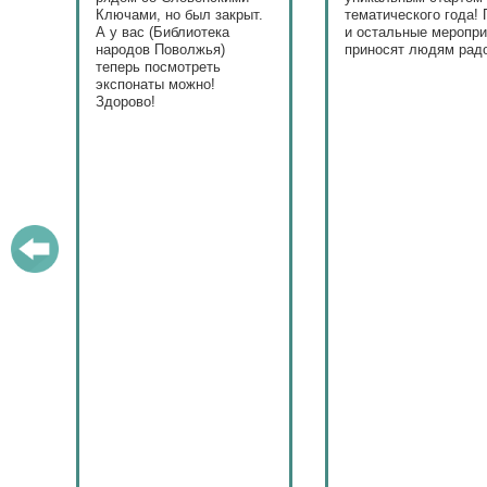
Ключами, но был закрыт.
тематического года! 
юме
А у вас (Библиотека
и остальные меропри
ица
народов Поволжья)
приносят людям радо
теперь посмотреть
ами!
экспонаты можно!
Здорово!
у
ашем