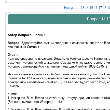
Назад
1
...
13
14
15
16
17
18
1
Вопрос №1
Автор вопроса:
Елена К.
Вопрос:
Здравствуйте, нужны сведения о самарском писателе Влад
библиотеках Самары.
Ответ:
Краткие сведения о писателе: Владимир Александрович Нагирняк ро
Закончил исторический факультет Самарского государственного ун
историк, занимающийся изучением подводной войны 1939–1945 гг.
Из списка ниже в самарских библиотеках есть книга под № 5 (в Сам
филиале № 12 Самарской муниципальной информационно-библиотеч
электронной библиотеке «ЛитРес». Для вас это будет бесплатно, е
Самары.
Книги:
1. Нагирняк, В. А. Битва за Атлантику : откуда пришли «волчьи стаи»
(Военная библиотека Warspot). – 16+.
2. Нагирняк, В. А. Все субмарины Второй мировой войны : первая п