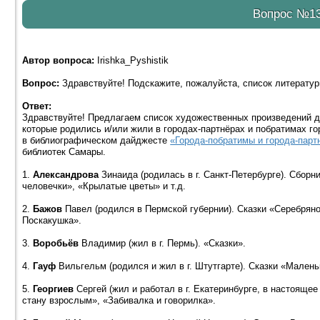
Вопрос №1
Автор вопроса:
Irishka_Pyshistik
Вопрос:
Здравствуйте! Подскажите, пожалуйста, список литературы
Ответ:
Здравствуйте! Предлагаем список художественных произведений дл
которые родились и/или жили в городах-партнёрах и побратимах г
в библиографическом дайджесте
«Города-побратимы и города-пар
библиотек Самары.
1.
Александрова
Зинаида (родилась в г. Санкт-Петербурге). Сбор
человечки», «Крылатые цветы» и т.д.
2.
Бажов
Павел (родился в Пермской губернии). Сказки «Серебряно
Поскакушка».
3.
Воробьёв
Владимир (жил в г. Пермь). «Сказки».
4.
Гауф
Вильгельм (родился и жил в г. Штутгарте). Сказки «Малень
5.
Георгиев
Сергей (жил и работал в г. Екатеринбурге, в настоящее
стану взрослым», «Забивалка и говорилка».