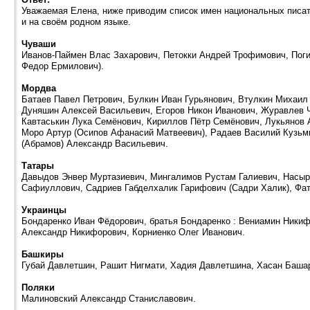
Уважаемая Елена, ниже приводим список имен национальных писат
и на своём родном языке.
Чуваши
Иванов-Паймен Влас Захарович, Петокки Андрей Трофимович, Пог
Федор Eрмилович).
Мордва
Батаев Павел Петрович, Булкин Иван Гурьянович, Втулкин Михаил
Дуняшин Алексей Васильевич, Егоров Никон Иванович, Журавлев Ч
Кавтаськин Лука Семёнович, Кириллов Пётр Семёнович, Лукьянов
Моро Артур (Осипов Афанасий Матвеевич), Радаев Василий Кузьм
(Абрамов) Александр Васильевич.
Татары
Давыдов Энвер Муртазиевич, Мингалимов Рустам Галиевич, Насыр
Сафиуллович, Садриев Габделхалик Гарифович (Садри Халик), Фат
Украинцы
Бондаренко Иван Фёдорович, братья Бондаренко : Вениамин Ники
Александр Никифорович, Корниенко Олег Иванович.
Башкиры
Губай Давлетшин, Рашит Нигмати, Хадия Давлетшина, Хасан Баша
Поляки
Малиновский Александр Станиславович.