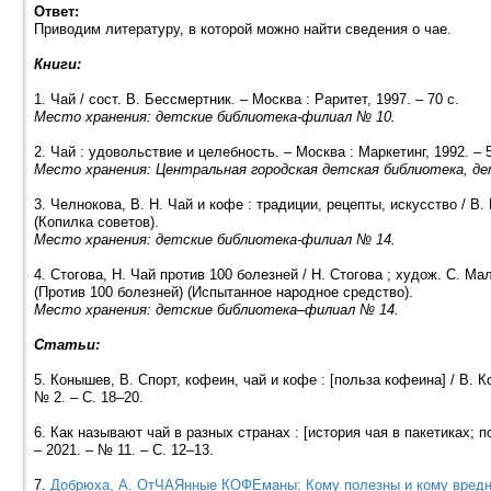
Ответ:
Приводим литературу, в которой можно найти сведения о чае.
Книги:
1. Чай / сост. В. Бессмертник. – Москва : Раритет, 1997. – 70 с.
Место хранения: детские библиотека-филиал № 10.
2. Чай : удовольствие и целебность. – Москва : Маркетинг, 1992. – 5
Место хранения: Центральная городская детская библиотека, детс
3. Челнокова, В. Н. Чай и кофе : традиции, рецепты, искусство / В. 
(Копилка советов).
Место хранения: детские библиотека-филиал № 14.
4. Стогова, Н. Чай против 100 болезней / Н. Стогова ; худож. С. Мали
(Против 100 болезней) (Испытанное народное средство).
Место хранения: детские библиотека–филиал № 14.
Статьи:
5. Конышев, В. Спорт, кофеин, чай и кофе : [польза кофеина] / В. К
№ 2. – С. 18–20.
6. Как называют чай в разных странах : [история чая в пакетиках; 
– 2021. – № 11. – С. 12–13.
7.
Добрюха, А. ОтЧАЯнные КОФЕманы: Кому полезны и кому вредн