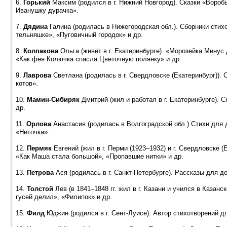
6.
Горький
Максим (родился в г. Нижний Новгород). Сказки «Вороб
Иванушку дурачка».
7.
Дядина
Галина (родилась в Нижегородская обл.). Сборники стих
тельняшке», «Пуговичный городок» и др.
8.
Колпакова
Ольга (живёт в г. Екатеринбурге). «Морозейка Минус
«Как фея Колючка спасла Цветочную полянку» и др.
9.
Лаврова
Светлана (родилась в г. Свердловске (Екатеринбург)).
котов».
10.
Мамин-Сибиряк
Дмитрий (жил и работал в г. Екатеринбурге). 
др.
11.
Орлова
Анастасия (родилась в Волгоградской обл.) Стихи для 
«Ниточка».
12.
Пермяк
Евгений (жил в г. Перми (1923–1932) и г. Свердловске (
«Как Маша стала большой», «Пропавшие нитки» и др.
13.
Петрова
Ася (родилась в г. Санкт-Петербурге). Рассказы для д
14.
Толстой
Лев (в 1841–1848 гг. жил в г. Казани и учился в Казан
гусей делил», «Филипок» и др.
15.
Филд
Юджин (родился в г. Сент-Луисе). Автор стихотворений д