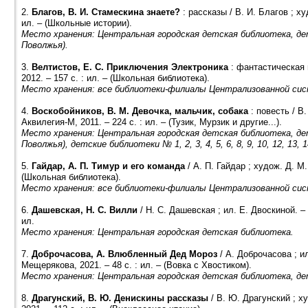
2.
Благов, В. И. Стамескина знаете?
: рассказы / В. И. Благов ; х
ил. – (Школьные истории).
Место хранения: Центральная городская детская библиотека, де
Поволжья).
3.
Велтистов, Е. С. Приключения Электроника
: фантастическая 
2012. – 157 с. : ил. – (Школьная библиотека).
Место хранения: все библиотеки-филиалы Централизованной сис
4.
Воскобойников, В. М. Девочка, мальчик, собака
: повесть / В
Аквилегия-М, 2011. – 224 с. : ил. – (Тузик, Мурзик и другие...).
Место хранения: Центральная городская детская библиотека, де
Поволжья), детские библиотеки № 1, 2, 3, 4, 5, 6, 8, 9, 10, 12, 13, 14,
5.
Гайдар, А. П. Тимур и его команда
/ А. П. Гайдар ; худож. Д. М.
(Школьная библиотека).
Место хранения: все библиотеки-филиалы Централизованной сис
6.
Дашевская, Н. С. Вилли
/ Н. С. Дашевская ; ил. Е. Двоскиной. – 
ил.
Место хранения: Центральная городская детская библиотека.
7.
Доброчасова, А. Влюбленный Дед Мороз
/ А. Доброчасова ; и
Мещерякова, 2021. – 48 с. : ил. – (Вовка с Хвостиком).
Место хранения: Центральная городская детская библиотека, детски
8.
Драгунский, В. Ю. Денискины рассказы
/ В. Ю. Драгунский ; х