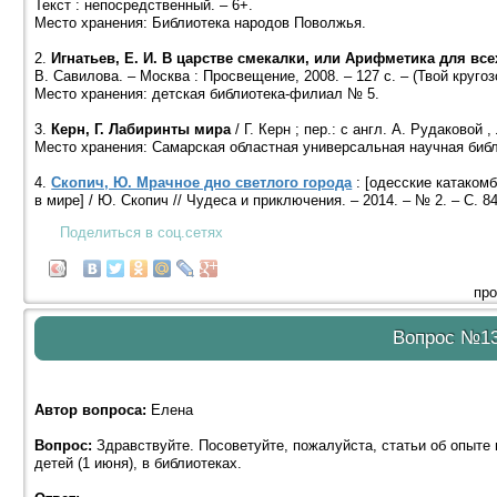
Текст : непосредственный. – 6+.
Место хранения: Библиотека народов Поволжья.
2.
Игнатьев, Е. И. В царстве смекалки, или Арифметика для все
В. Савилова. – Москва : Просвещение, 2008. – 127 с. – (Твой кругоз
Место хранения: детская библиотека-филиал № 5.
3.
Керн, Г. Лабиринты мира
/ Г. Керн ; пер.: с англ. А. Pудаковой
Место хранения: Самарская областная универсальная научная библ
4.
Скопич, Ю. Мрачное дно светлого города
: [одесские катаком
в мире] / Ю. Скопич // Чудеса и приключения. – 2014. – № 2. – С. 8
Поделиться в соц.сетях
про
Вопрос №1
Автор вопроса:
Елена
Вопрос:
Здравствуйте. Посоветуйте, пожалуйста, статьи об опыт
детей (1 июня), в библиотеках.