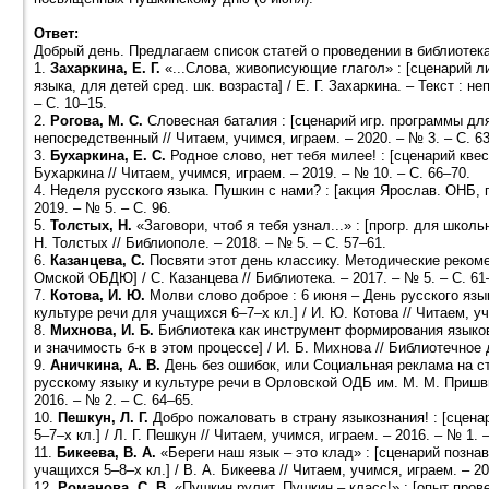
Ответ:
Добрый день. Предлагаем список статей о проведении в библиотека
1.
Захаркина, Е. Г.
«...Слова, живописующие глагол» : [сценарий л
языка, для детей сред. шк. возраста] / Е. Г. Захаркина. – Текст : н
– С. 10–15.
2.
Рогова, М. С.
Словесная баталия : [сценарий игр. программы для у
непосредственный // Читаем, учимся, играем. – 2020. – № 3. – С. 6
3.
Бухаркина, Е. С.
Родное слово, нет тебя милее! : [сценарий квест
Бухаркина // Читаем, учимся, играем. – 2019. – № 10. – С. 66–70.
4. Неделя русского языка. Пушкин с нами? : [акция Ярослав. ОНБ, 
2019. – № 5. – С. 96.
5.
Толстых, Н.
«Заговори, чтоб я тебя узнал...» : [прогр. для школ
Н. Толстых // Библиополе. – 2018. – № 5. – С. 57–61.
6.
Казанцева, С.
Посвяти этот день классику. Методические рекоме
Омской ОБДЮ] / С. Казанцева // Библиотека. – 2017. – № 5. – С. 61
7.
Котова, И. Ю.
Молви слово доброе : 6 июня – День русского язык
культуре речи для учащихся 6–7–х кл.] / И. Ю. Котова // Читаем, уч
8.
Михнова, И. Б.
Библиотека как инструмент формирования языково
и значимость б-к в этом процессе] / И. Б. Михнова // Библиотечное д
9.
Аничкина, А. В.
День без ошибок, или Социальная реклама на с
русскому языку и культуре речи в Орловской ОДБ им. М. М. Пришвин
2016. – № 2. – С. 64–65.
10.
Пешкун, Л. Г.
Добро пожаловать в страну языкознания! : [сцен
5–7–х кл.] / Л. Г. Пешкун // Читаем, учимся, играем. – 2016. – № 1. 
11.
Бикеева, В. А.
«Береги наш язык – это клад» : [сценарий познав
учащихся 5–8–х кл.] / В. А. Бикеева // Читаем, учимся, играем. – 20
12.
Романова, С. В.
«Пушкин рулит, Пушкин – класс!» : [опыт прове