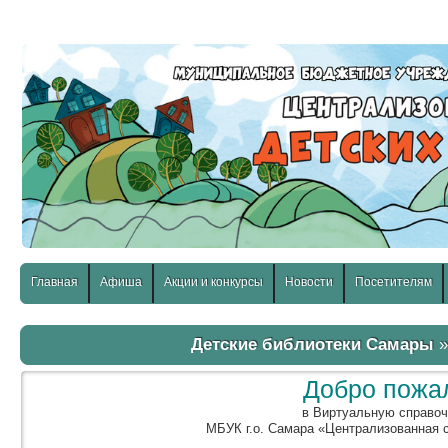
слабовидящих:
Изображения:
Размер шр
Вкл
Выкл
Главная
Афиша
Акции и конкурсы
Новости
Посетителям
Детские библиотеки Самары
Добро пожа
в Виртуальную справо
МБУК г.о. Самара «Централизованная 