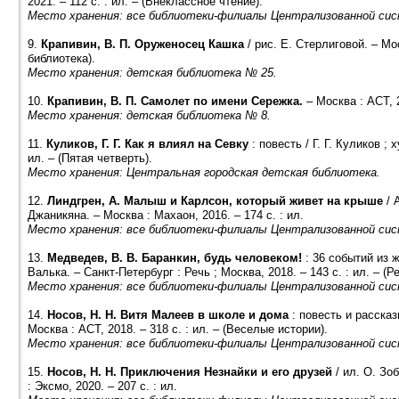
2021. – 112 с. : ил. – (Внеклассное чтение).
Место хранения: все библиотеки-филиалы Централизованной сис
9.
Крапивин, В. П. Оруженосец Кашка
/ рис. Е. Стерлиговой. – Мос
библиотека).
Место хранения: детская библиотека № 25.
10.
Крапивин, В. П. Самолет по имени Сережка.
– Москва : АСТ, 2
Место хранения: детская библиотека № 8.
11.
Куликов, Г. Г. Как я влиял на Севку
: повесть / Г. Г. Куликов ; 
ил. – (Пятая четверть).
Место хранения: Центральная городская детская библиотека.
12.
Линдгрен, А. Малыш и Карлсон, который живет на крыше
/ 
Джаникяна. – Москва : Махаон, 2016. – 174 с. : ил.
Место хранения: все библиотеки-филиалы Централизованной сис
13.
Медведев, В. В. Баранкин, будь человеком!
: 36 событий из ж
Валька. – Санкт-Петербург : Речь ; Москва, 2018. – 143 с. : ил. – (Р
Место хранения: все библиотеки-филиалы Централизованной сис
14.
Носов, Н. Н. Витя Малеев в школе и дома
: повесть и рассказы
Москва : АСТ, 2018. – 318 с. : ил. – (Веселые истории).
Место хранения: все библиотеки-филиалы Централизованной сис
15.
Носов, Н. Н. Приключения Незнайки и его друзей
/ ил. О. Зо
: Эксмо, 2020. – 207 с. : ил.