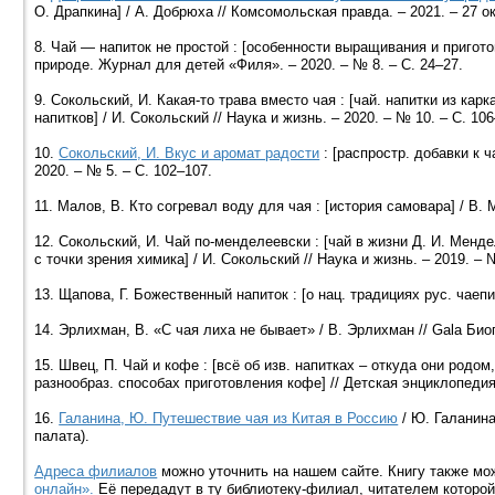
О. Драпкина] / А. Добрюха // Комсомольская правда. – 2021. – 27 окт
8. Чай — напиток не простой : [особенности выращивания и пригото
природе. Журнал для детей «Филя». – 2020. – № 8. – С. 24–27.
9. Сокольский, И. Какая-то трава вместо чая : [чай. напитки из кар
напитков] / И. Сокольский // Наука и жизнь. – 2020. – № 10. – С. 106
10.
Сокольский, И. Вкус и аромат радости
: [распростр. добавки к ч
2020. – № 5. – С. 102–107.
11. Малов, В. Кто согревал воду для чая : [история самовара] / В. М
12. Сокольский, И. Чай по-менделеевски : [чай в жизни Д. И. Менде
с точки зрения химика] / И. Сокольский // Наука и жизнь. – 2019. – 
13. Щапова, Г. Божественный напиток : [о нац. традициях рус. чаепит
14. Эрлихман, В. «С чая лиха не бывает» / В. Эрлихман // Gala Биог
15. Швец, П. Чай и кофе : [всё об изв. напитках – откуда они родом
разнообраз. способах приготовления кофе] // Детская энциклопедия.
16.
Галанина, Ю. Путешествие чая из Китая в Россию
/ Ю. Галанина 
палата).
Адреса филиалов
можно уточнить на нашем сайте. Книгу также мо
онлайн».
Её передадут в ту библиотеку-филиал, читателем которой