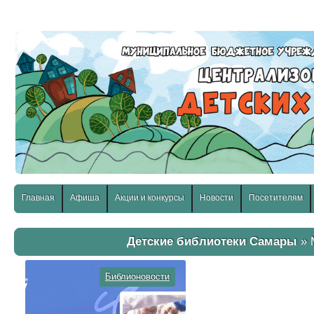
слабовидящих:
Изображения:
Размер шр
Вкл
Выкл
Главная
Афиша
Акции и конкурсы
Новости
Посетителям
Детские библиотеки Самары
» 
Библионовости