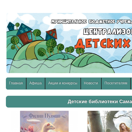
слабовидящих:
Изображения:
Размер шр
Вкл
Выкл
Главная
Афиша
Акции и конкурсы
Новости
Посетителям
Детские библиотеки Сам