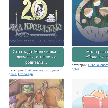
Стоп-кадр: Мальчишки и
Мастер-кла
девчонки, а также их
«Подснежн
родители…
Категории:
Библионовос
дома
Категории:
Библионовости
,
Лучше
дома
,
Стоп-кадр