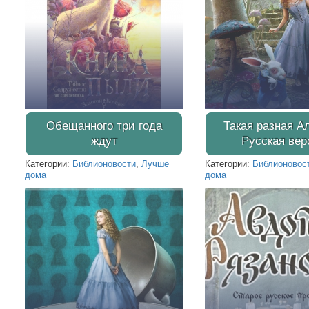
Обещанного три года
Такая разная А
ждут
Русская вер
Категории:
Библионовости
,
Лучше
Категории:
Библионовос
дома
дома