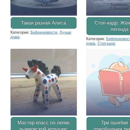
Такая разная Алиса
Стоп-кадр: Же
легенда
Категории:
Библионовости
,
Лучше
дома
Категории:
Библионовос
дома
,
Стоп-кадр
Мастер класс по лепке
Три ошибки 
дымковской игрушки:
приобщении реб