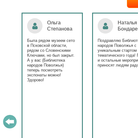
Ольга
Наталья
Степанова
Бондаре
ровна
таж
Была рядом музеем сето
Поздравляю Библиот
в Псковской области,
народов Поволжья с
дов
рядом со Словенскими
уникальным стартом
Ключами, но был закрыт.
тематического года! 
юме
А у вас (Библиотека
и остальные меропри
ица
народов Поволжья)
приносят людям радо
теперь посмотреть
ами!
экспонаты можно!
Здорово!
у
ашем