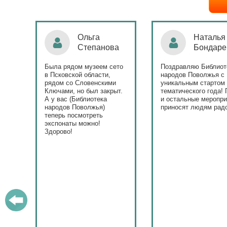
Ольга
Наталья
Степанова
Бондаре
ровна
таж
Была рядом музеем сето
Поздравляю Библиот
в Псковской области,
народов Поволжья с
дов
рядом со Словенскими
уникальным стартом
Ключами, но был закрыт.
тематического года! 
юме
А у вас (Библиотека
и остальные меропри
ица
народов Поволжья)
приносят людям радо
теперь посмотреть
ами!
экспонаты можно!
Здорово!
у
ашем