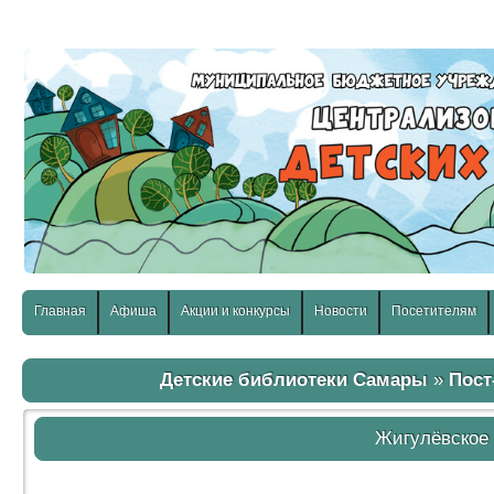
слабовидящих:
Изображения:
Размер шр
Вкл
Выкл
Главная
Афиша
Акции и конкурсы
Новости
Посетителям
Детские библиотеки Самары
»
Пост
Жигулёвское 