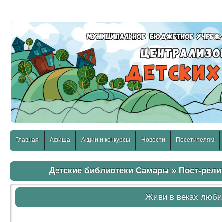
слабовидящих:
Изображения:
Размер шр
Вкл
Выкл
Главная
Афиша
Акции и конкурсы
Новости
Посетителям
Детские библиотеки Самары
»
Пост-рел
Живи в веках люб