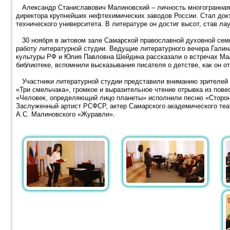
Александр Станиславович Малиновский – личность многогранная. 
директора крупнейших нефтехимических заводов России. Стал док
технического университета. В литературе он достиг высот, став л
30 ноября в актовом зале Самарской православной духовной сем
работу литературной студии. Ведущие литературного вечера Гали
культуры РФ и Юлия Павловна Шейдина рассказали о встречах Мал
библиотеке, вспомнили высказывания писателя о детстве, как он о
Участники литературной студии представили вниманию зрителей 
«Три смельчака», громкое и выразительное чтение отрывка из пове
«Человек, определяющий лицо планеты» исполнили песню «Сторон
Заслуженный артист РСФСР, актер Самарского академического теа
А.С. Малиновского «Журавли».