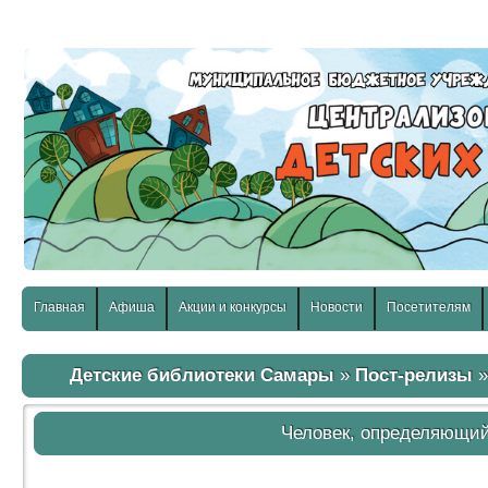
слабовидящих:
Изображения:
Размер шр
Вкл
Выкл
Главная
Афиша
Акции и конкурсы
Новости
Посетителям
Детские библиотеки Самары
»
Пост-релизы
»
Человек, определяющий