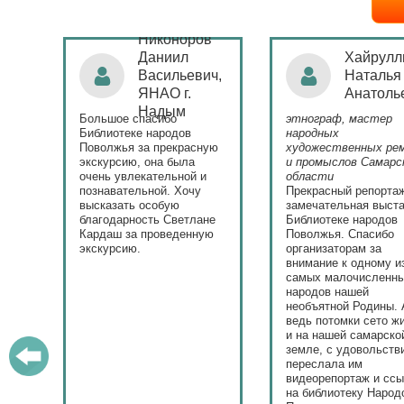
Никоноров
ая
Даниил
Хайрулл
Васильевич,
Наталья
ЯНАО г.
Анатоль
)
Надым
Большое спасибо
этнограф, мастер
с
Библиотеке народов
народных
Поволжья за прекрасную
художественных ре
экскурсию, она была
и промыслов Самарс
ла.
очень увлекательной и
области
у
познавательной. Хочу
Прекрасный репорта
высказать особую
замечательная выста
ю.
благодарность Светлане
Библиотеке народов
Кардаш за проведенную
Поволжья. Спасибо
экскурсию.
организаторам за
внимание к одному и
самых малочисленн
народов нашей
необъятной Родины. 
ведь потомки сето ж
и на нашей самарско
земле, с удовольств
переслала им
видеорепортаж и сс
на библиотеку Народ