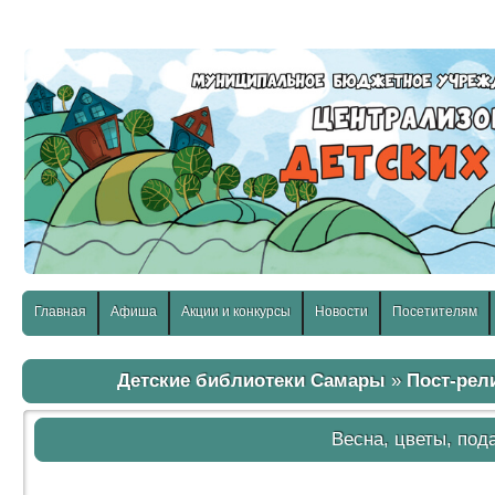
слабовидящих:
Изображения:
Размер шр
Вкл
Выкл
Главная
Афиша
Акции и конкурсы
Новости
Посетителям
Детские библиотеки Самары
»
Пост-рел
Весна, цветы, под