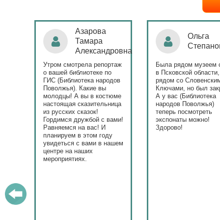
Ольга
Наталья
Степанова
Бондаре
ровна
таж
Была рядом музеем сето
Поздравляю Библиот
в Псковской области,
народов Поволжья с
дов
рядом со Словенскими
уникальным стартом
Ключами, но был закрыт.
тематического года! 
юме
А у вас (Библиотека
и остальные меропри
ица
народов Поволжья)
приносят людям радо
теперь посмотреть
ами!
экспонаты можно!
Здорово!
у
ашем