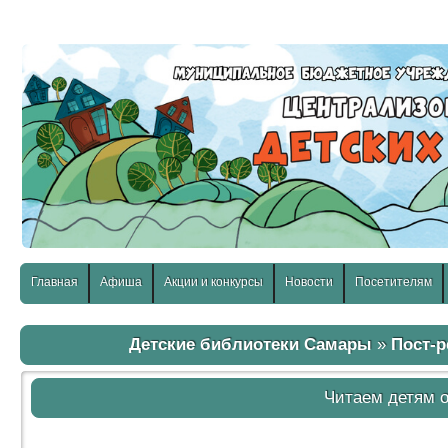
слабовидящих:
Изображения:
Размер шр
Вкл
Выкл
Главная
Афиша
Акции и конкурсы
Новости
Посетителям
Детские библиотеки Самары
»
Пост-
Читаем детям о