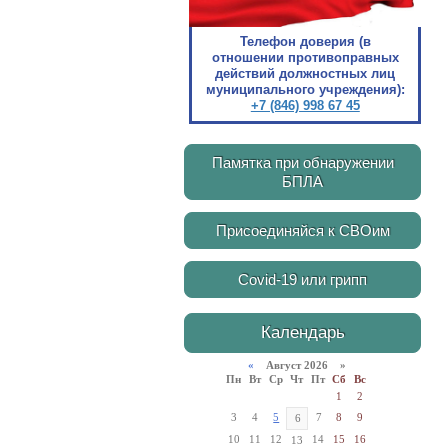
Телефон доверия (в
отношении противоправных
действий должностных лиц
муниципального учреждения):
+7 (846) 998 67 45
Памятка при обнаружении
БПЛА
Присоединяйся к СВОим
Covid-19 или грипп
Календарь
«
Август 2026 »
Пн
Вт
Ср
Чт
Пт
Сб
Вс
1
2
3
4
5
7
8
9
6
10
11
12
14
15
16
13