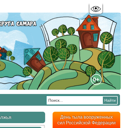
Цветовая схема:
A
A
A
A
0+
олжья
День тыла вооруженных
сил Российской Федерации