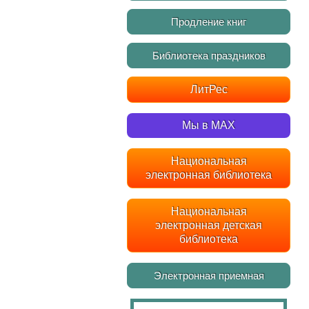
Продление книг
Библиотека праздников
ЛитРес
Мы в MAX
Национальная
электронная библиотека
Национальная
электронная детская
библиотека
Электронная приемная