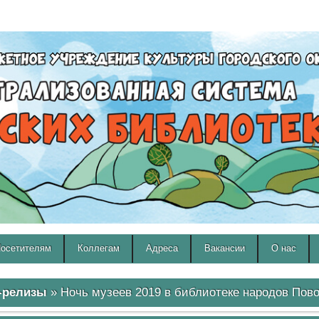
A
A
Изображения:
Размер шрифта:
Вкл
Выкл
A
осетителям
Коллегам
Адреса
Вакансии
О нас
-релизы
» Ночь музеев 2019 в библиотеке народов Пов