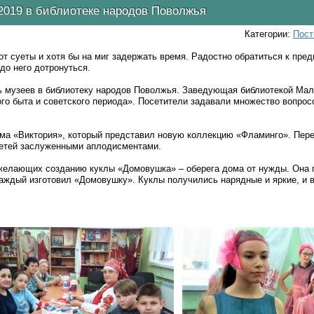
2019 в библиотеке народов Поволжья
Категории:
Пост
т суеты и хотя бы на миг задержать время. Радостно обратиться к пред
 до него дотронуться.
 музеев в библиотеку народов Поволжья. Заведующая библиотекой Мал
го быта и советского периода». Посетители задавали множество вопрос
ма «Виктория», который представил новую коллекцию «Фламинго». Пер
 детей заслуженными аплодисментами.
елающих созданию куклы «Домовушка» – оберега дома от нужды. Она п
каждый изготовил «Домовушку». Куклы получились нарядные и яркие, и 