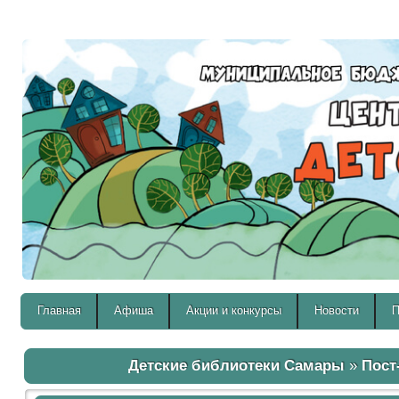
Версия для слабовидящих:
Главная
Афиша
Акции и конкурсы
Новости
П
Детские библиотеки Самары
»
Пост