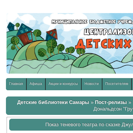
слабовидящих:
Изображения:
Размер шр
Вкл
Выкл
Главная
Афиша
Акции и конкурсы
Новости
Посетителям
Детские библиотеки Самары
»
Пост-релизы
» 
Дональдсон "Гр
Показ теневого театра по сказке Дж