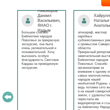
Никоноров
ая
Даниил
Хайрулл
Васильевич,
Наталья
ЯНАО г.
Анатоль
)
Надым
Большое спасибо
этнограф, мастер
с
Библиотеке народов
народных
Поволжья за прекрасную
художественных ре
экскурсию, она была
и промыслов Самарс
ла.
очень увлекательной и
области
у
познавательной. Хочу
Прекрасный репорта
высказать особую
замечательная выста
ю.
благодарность Светлане
Библиотеке народов
Кардаш за проведенную
Поволжья. Спасибо
экскурсию.
организаторам за
внимание к одному и
самых малочисленн
народов нашей
необъятной Родины. 
ведь потомки сето ж
и на нашей самарско
земле, с удовольств
переслала им
видеорепортаж и сс
на библиотеку Народ