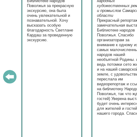
с
Библиотеке народов
народных
Поволжья за прекрасную
художественных ре
экскурсию, она была
и промыслов Самарс
ла.
очень увлекательной и
области
у
познавательной. Хочу
Прекрасный репорта
высказать особую
замечательная выста
ю.
благодарность Светлане
Библиотеке народов
Кардаш за проведенную
Поволжья. Спасибо
экскурсию.
организаторам за
внимание к одному и
самых малочисленн
народов нашей
необъятной Родины. 
ведь потомки сето ж
и на нашей самарско
земле, с удовольств
переслала им
видеорепортаж и сс
на библиотеку Народ
Поволжья, так что ж
гостей) Уверена выст
будет очень интерес
для жителей и госте
нашего города. Спас