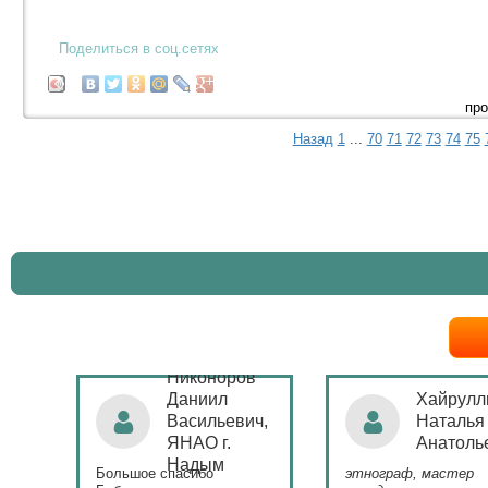
Поделиться в соц.сетях
про
Назад
1
...
70
71
72
73
74
75
Никоноров
ая
Даниил
Хайрулл
Васильевич,
Наталья
ЯНАО г.
Анатоль
)
Надым
Большое спасибо
этнограф, мастер