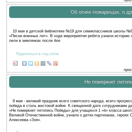
Об огнях-пожарищах, о д
10 мая в детской библиотеке №19 для семиклассников школы №66
«Песни военных лет». В ходе мероприятия ребята узнали историю с
пели в землянках после боя.
Поделиться в соц.сетях
прос
Не померкнет летоп
9 мая - великий праздник всего советского народа, всего прогре
победа в столь жестокой войне. К священной дате сотрудниками д
«Не померкнет летопись Победы» для учащихся 1 «б» класса школ
Великой Отечественной войне, узнали о детях-партизанах, героях 
Алексеева «Зоя».