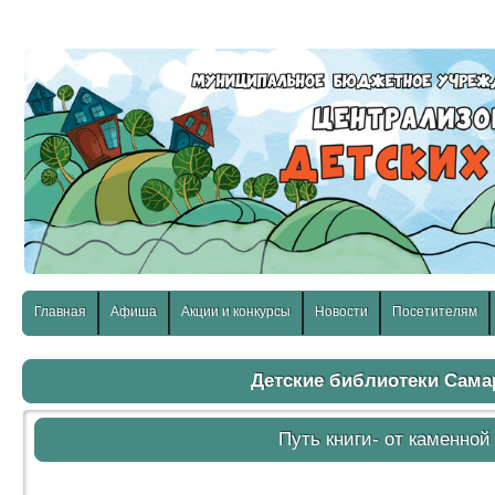
слабовидящих:
Изображения:
Размер шр
Вкл
Выкл
Главная
Афиша
Акции и конкурсы
Новости
Посетителям
Детские библиотеки Сам
Путь книги- от каменной