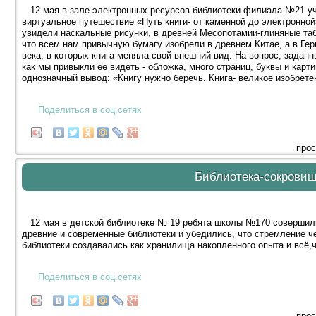
12 мая в зале электронных ресурсов библиотеки-филиала №21 уч
виртуальное путешествие «Путь книги- от каменной до электронной
увидели наскальные рисунки, в древней Месопотамии-глиняные табл
что всем нам привычную бумагу изобрели в древнем Китае, а в Ге
века, в которых книга меняла свой внешний вид. На вопрос, заданн
как мы привыкли ее видеть - обложка, много страниц, буквы и карт
однозначный вывод: «Книгу нужно беречь. Книга- великое изобретен
Поделиться в соц.сетях
прос
Библиотека-сокровищ
12 мая в детской библиотеке № 19 ребята школы №170 совершили
древние и современные библиотеки и убедились, что стремление ч
библиотеки создавались как хранилища накопленного опыта и всё,ч
Поделиться в соц.сетях
прос