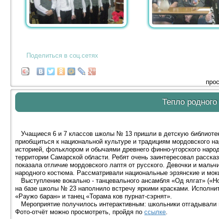
Поделиться в соц.сетях
прос
Тепло родного
Учащиеся 6 и 7 классов школы № 13 пришли в детскую библиотек
приобщиться к национальной культуре и традициям мордовского на
историей, фольклором и обычаями древнего финно-угорского наро
территории Самарской области. Ребят очень заинтересовал расска
показала отличие мордовского лаптя от русского. Девочки и мальч
народного костюма. Рассматривали национальные эрзянские и мок
Выступление вокально - танцевального ансамбля «Од ялгат» («Но
на базе школы № 23 наполнило встречу яркими красками. Исполни
«Раужо баран» и танец «Торама ков пурнат-сэрнят».
Мероприятие получилось интерактивным: школьники отгадывали м
Фото-отчёт можно просмотреть, пройдя по
ссылке
.