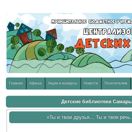
слабовидящих:
Изображения:
Размер шр
Вкл
Выкл
Главная
Афиша
Акции и конкурсы
Новости
Посетителям
Детские библиотеки Самар
«Ты и твои друзья… Ты и твоя реч