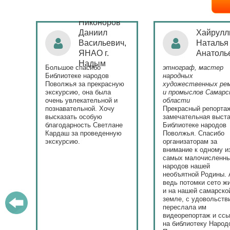
Никоноров
ая
Даниил
Хайрулл
Васильевич,
Наталья
ЯНАО г.
Анатоль
)
Надым
Большое спасибо
этнограф, мастер
с
Библиотеке народов
народных
Поволжья за прекрасную
художественных ре
экскурсию, она была
и промыслов Самарс
ла.
очень увлекательной и
области
у
познавательной. Хочу
Прекрасный репорта
высказать особую
замечательная выста
ю.
благодарность Светлане
Библиотеке народов
Кардаш за проведенную
Поволжья. Спасибо
экскурсию.
организаторам за
внимание к одному и
самых малочисленн
народов нашей
необъятной Родины. 
ведь потомки сето ж
и на нашей самарско
земле, с удовольств
переслала им
видеорепортаж и сс
на библиотеку Народ