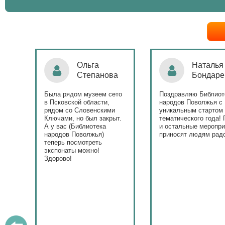
Ольга
Наталья
Степанова
Бондаре
ровна
таж
Была рядом музеем сето
Поздравляю Библиот
в Псковской области,
народов Поволжья с
дов
рядом со Словенскими
уникальным стартом
Ключами, но был закрыт.
тематического года! 
юме
А у вас (Библиотека
и остальные меропри
ица
народов Поволжья)
приносят людям радо
теперь посмотреть
ами!
экспонаты можно!
Здорово!
у
ашем