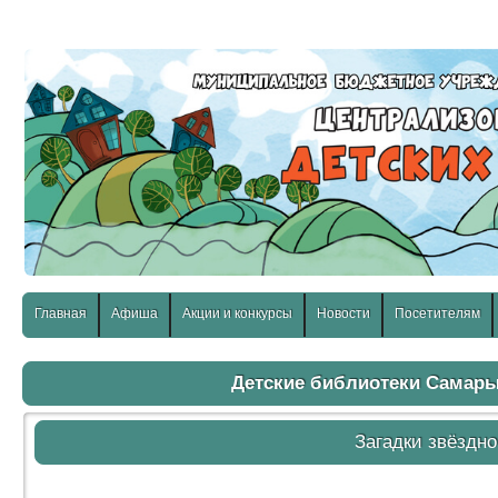
слабовидящих:
Изображения:
Размер шр
Вкл
Выкл
Главная
Афиша
Акции и конкурсы
Новости
Посетителям
Детские библиотеки Самар
Загадки звёздно