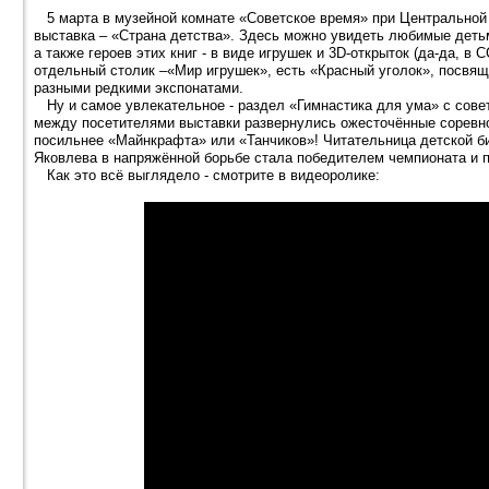
5 марта в музейной комнате «Советское время» при Центральной 
выставка – «Страна детства». Здесь можно увидеть любимые детьм
а также героев этих книг - в виде игрушек и 3D-открыток (да-да, в 
отдельный столик –«Мир игрушек», есть «Красный уголок», посвя
разными редкими экспонатами.
Ну и самое увлекательное - раздел «Гимнастика для ума» с сове
между посетителями выставки развернулись ожесточённые соревнов
посильнее «Майнкрафта» или «Танчиков»! Читательница детской б
Яковлева в напряжённой борьбе стала победителем чемпионата и п
Как это всё выглядело - смотрите в видеоролике: