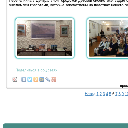
Перепёлкина в Центральной городской детской библиотеке, задал с
ошеломлен красотами, которые запечатлены на полотнах нашего гос
Поделиться в соц.сетях
прос
Назад
1
2
3
4
5
6
7
8
9
1