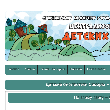
слабовидящих:
Изображения:
Размер шр
Вкл
Выкл
Главная
Афиша
Акции и конкурсы
Новости
Посетителям
Детские библиотеки Самары
По всему свету – 