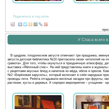
Поделиться в соц.сетях
прос
У Спаса всего в
В щедром, плодоносном августе отмечают три праздника, именуе
августа детская библиотека №10 пригласила своих читателей на о
грамота». Для того, чтобы окунуться в праздничную атмосферу, д
выставка «Яблочный спас». На ней представлены книги и журналы 
с рецептами вкусных блюд и напитков из мёда, яблок и орехов. К
№2 «Берёзовая карусель», который включает в себя народные праз
проводы лета. Ребята отгадывали весёлые загадки про фрукты, ово
растения, кусты и деревья. А сюрприз мероприятия – угощение - кр