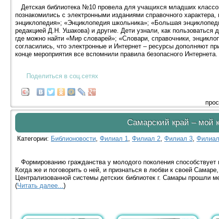
Детская библиотека №10 провела для учащихся младших классов 
познакомились с электронными изданиями справочного характера, 
энциклопедия»; «Энциклопедия школьника»; «Большая энциклопеди
редакцией Д.Н. Ушакова) и другие. Дети узнали, как пользоваться
где можно найти «Мир словарей»; «Словари, справочники, энцикло
согласились, что электронные и Интернет – ресурсы дополняют пр
конце мероприятия все вспомнили правила безопасного Интернета.
Поделиться в соц.сетях
прос
Самарский край – мой 
Категории:
Библионовости
,
Филиал 1
,
Филиал 2
,
Филиал 3
,
Филиал
Формированию гражданства у молодого поколения способствует из
Когда же и поговорить о ней, и признаться в любви к своей Самаре,
Централизованной системы детских библиотек г. Самары прошли м
(
Читать далее...
)