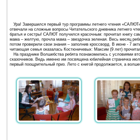
Ура! Завершился первый тур программы летнего чтения «САЛЮТ» 
отвечали на сложные вопросы Читательского дневника летнего чте
братья и сестры! САЛЮТ получился красочным: прочитал книгу сам
мама – желтую, прочла мама – звездочка зеленая. Весь месяц ребя
потом проверили свои знания – заполнив кроссворд. В июне - 7 ак
читающая семья оказалась Костюничевых: Максим (9 лет) прочитал 2
На празднике Волшебства ребята познакомились с условиями вто
сказочников. Ведь именно им посвящена юбилейная страничка ию
первый поощрительный приз. Лето с книгой продолжается, а волш