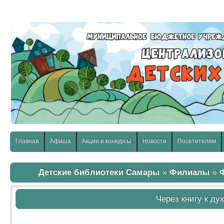
слабовидящих:
Изображения:
Размер шр
Вкл
Выкл
Главная
Афиша
Акции и конкурсы
Новости
Посетителям
Детские библиотеки Самары
»
Филиалы
»
Через книгу к ду