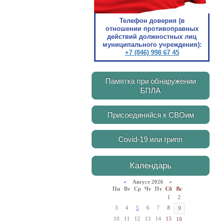
Телефон доверия (в
отношении противоправных
действий должностных лиц
муниципального учреждения):
+7 (846) 998 67 45
Памятка при обнаружении
БПЛА
Присоединяйся к СВОим
Covid-19 или грипп
Календарь
«
Август 2026 »
Пн
Вт
Ср
Чт
Пт
Сб
Вс
1
2
3
4
5
6
7
8
9
10
11
12
13
14
15
16