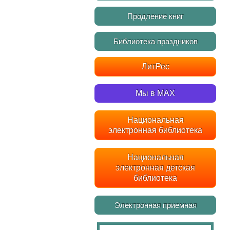
Продление книг
Библиотека праздников
ЛитРес
Мы в MAX
Национальная
электронная библиотека
Национальная
электронная детская
библиотека
Электронная приемная