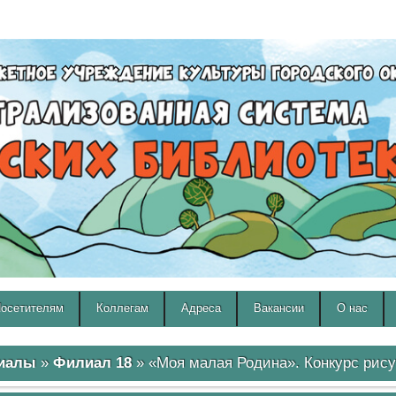
A
A
Изображения:
Размер шрифта:
Вкл
Выкл
A
осетителям
Коллегам
Адреса
Вакансии
О нас
иалы
»
Филиал 18
» «Моя малая Родина». Конкурс рису