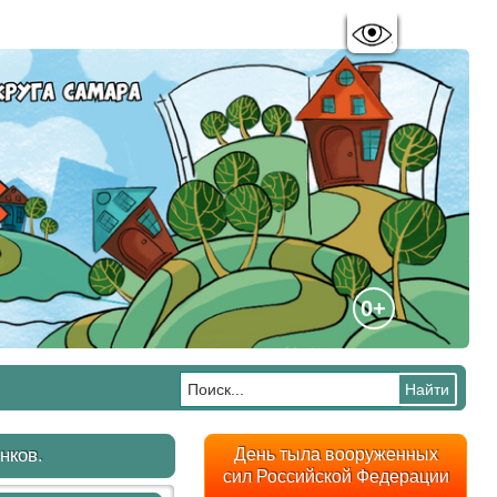
Цветовая схема:
A
A
A
A
0+
нков.
День тыла вооруженных
сил Российской Федерации