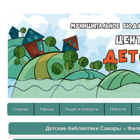
Версия для слабовидящих:
Главная
Афиша
Акции и конкурсы
Новости
П
Детские библиотеки Самары
»
Фил