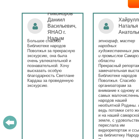
Никоноров
ая
Даниил
Хайрулл
Васильевич,
Наталья
ЯНАО г.
Анатоль
)
Надым
Большое спасибо
этнограф, мастер
с
Библиотеке народов
народных
Поволжья за прекрасную
художественных ре
экскурсию, она была
и промыслов Самарс
ла.
очень увлекательной и
области
у
познавательной. Хочу
Прекрасный репорта
высказать особую
замечательная выста
ю.
благодарность Светлане
Библиотеке народов
Кардаш за проведенную
Поволжья. Спасибо
экскурсию.
организаторам за
внимание к одному и
самых малочисленн
народов нашей
необъятной Родины. 
ведь потомки сето ж
и на нашей самарско
земле, с удовольств
переслала им
видеорепортаж и сс
на библиотеку Народ