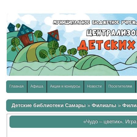
слабовидящих:
Изображения:
Размер шр
Вкл
Выкл
Главная
Афиша
Акции и конкурсы
Новости
Посетителям
Детские библиотеки Самары
»
Филиалы
»
Фили
«Чудо – цветик». Игра