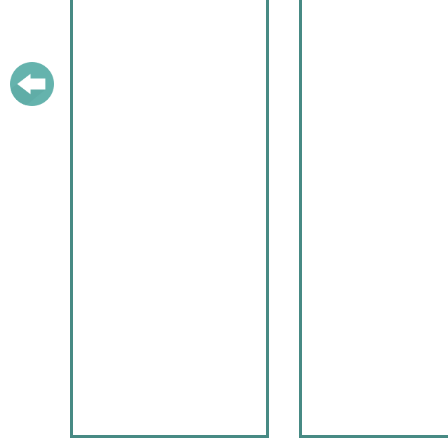
сотрудниками своим
делом! Надеемся на
продолжение нашей
дружбы. Удивительн
истории про народы.
Спасибо за проведен
пользой время.