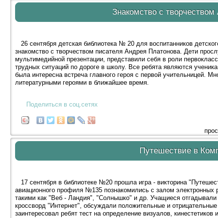
Знакомство с творчеством
26 сентября детская библиотека № 20 для воспитанников детског
знакомство с творчеством писателя Андрея Платонова. Дети про
мультимедийной презентации, представили себя в роли первокласс
трудных ситуаций по дороге в школу. Все ребята являются ученик
была интересна встреча главного героя с первой учительницей. М
литературными героями в ближайшее время.
Поделиться в соц.сетях
прос
Путешествие в Ком
17 сентября в библиотеке №20 прошла игра - викторина "Путешес
авиационного профиля №135 познакомились с залом электронных р
такими как "Веб - Ландия", "Солнышко" и др. Учащиеся отгадывал
кроссворд "Интернет", обсуждали положительные и отрицательные
заинтересовал ребят тест на определение визуалов, кинестетиков