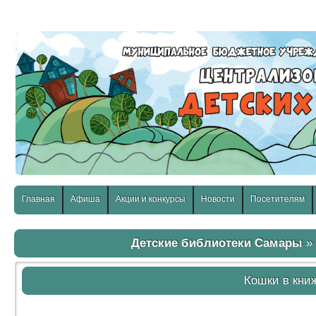
слабовидящих:
Изображения:
Размер шр
Вкл
Выкл
Главная
Афиша
Акции и конкурсы
Новости
Посетителям
Детские библиотеки Самары
Кошки в кни