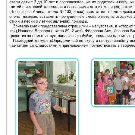
стали дети с 3 до 10 лет и сопровождавшие их родители и бабушк
гостей с историей календаря и названиями летних месяцев, потом
(Чернышева Алина, школа № 133, 5 «а») всем стало тепло и даже 
очень тяжёлые, вставлять пропущенные слова о лете из отрывков 
стихи и песни о летних явлениях природы.
Зрителю были представлены страшилки – напутствия, в которых 
«в»),Иванова Варвара (школа 89, 2 «а»), Фёдорова Аня, Иванова 
грозят из-за немытых рук, заплывов за буйки, поедания ядовитых г
Последний конкурс «Определи чай по вкусу и цвету»прошёл у все
чаепитием со сладостями и приглашением поучаствовать в творче