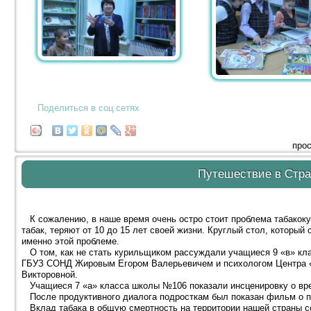
Поделиться в соц.сетях
прос
Путешествие в Стра
К сожалению, в наше время очень остро стоит проблема табакок
табак, теряют от 10 до 15 лет своей жизни. Круглый стол, которы
именно этой проблеме.
О том, как не стать курильщиком рассуждали учащиеся 9 «в» кл
ГБУЗ СОНД Жировым Егором Валерьевичем и психологом Центра 
Викторовной.
Учащиеся 7 «а» класса школы №106 показали инсценировку о вред
После продуктивного диалога подросткам был показан фильм о п
Вклад табака в общую смертность на территории нашей страны сос