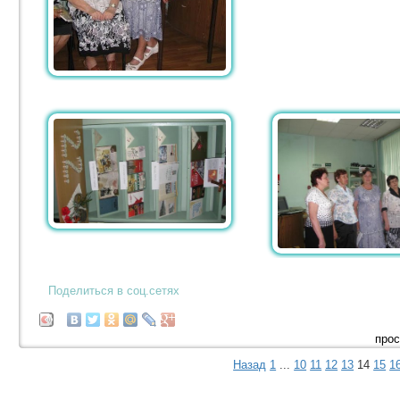
Поделиться в соц.сетях
прос
Назад
1
...
10
11
12
13
14
15
1