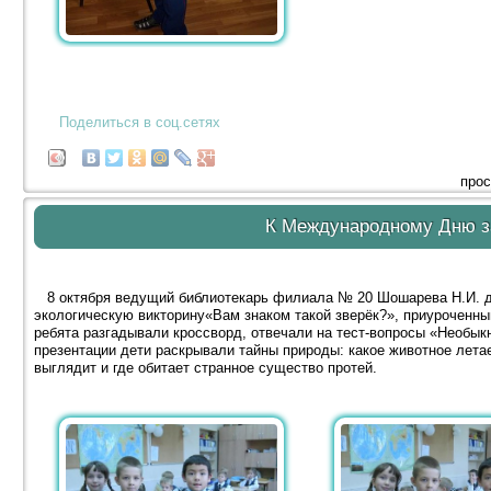
Поделиться в соц.сетях
прос
К Международному Дню 
8 октября ведущий библиотекарь филиала № 20 Шошарева Н.И. д
экологическую викторину«Вам знаком такой зверёк?», приуроченн
ребята разгадывали кроссворд, отвечали на тест-вопросы «Необ
презентации дети раскрывали тайны природы: какое животное летае
выглядит и где обитает странное существо протей.