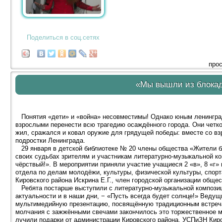
Поделиться в соц.сетях
прос
«Мы вышли из блока
Понятия «дети» и «война» несовместимы! Однако юным ленинград
взрослыми перенести всю трагедию осаждённого города. Они четко
жил, сражался и ковал оружие для грядущей победы: вместе со вз
подростки Ленинграда.
29 января в детской библиотеке № 20 члены общества «Жители бл
своих судьбах зрителям и участникам литературно-музыкальной ко
чёрствый!». В мероприятии приняли участие учащиеся 2 «в», 8 «г»
отдела по делам молодёжи, культуры, физической культуры, спорт
Кировского района Искрина Е.Г., член городской организации обще
Ребята постарше выступили с литературно-музыкальной композиц
актуальности и в наши дни, − «Пусть всегда будет солнце!» Веду
мультимедийную презентацию, посвящённую традиционным встреча
молчания с зажжёнными свечами закончилось это торжественное м
лучили подарки от администрации Кировского района, УСПиЗН Кир