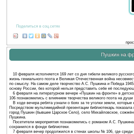
Поделиться в соц.сетях
прос
Пушкин на ф
10 февраля исполняется 169 лет со дня гибели великого русского
жизнь гениального поэта и Великая Отечественная война несовмест
по смыслу. На самом деле творчество А.С. Пушкина и Победа 1945
основу России, без которой нельзя представить себе её последую
6 февраля на литературном вечере «Пушкин на фронте» в детско
106 познакомились с влиянием творчества великого поэта на души 
В ходе вечера ребята узнали о боях за те уголки земли, которые
Посредством мультимедийной презентации библиотекарь показала 
город Пушкин (бывшее Царское Село), село Михайловское, сожжён
Пушкина.
Посетители мероприятия познакомились с романом А.С. Пушкина 
сохранился в фонде библиотеки.
7 февраля вечер продолжился в стенах школы № 106, где среди у