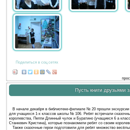
Поделиться в соц.сетях
прос
Пусть книги друзьями з
В начале декабря в библиотеке-филиале № 20 прошли экскурсии п
для учащихся 1-х классов школы № 106. Ребят встречали сказочн
королевства, Пеппи Длинный чулок и Буратино (учащиеся 6 а кла
Станкевич Кристина), которые познакомили ребят со своим королевс
Также сказочные герои подготовили для ребят множество весёлых 