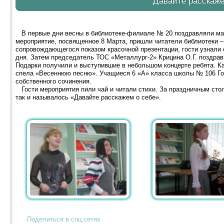
Давайте расскаже
В первые дни весны в библиотеке-филиале № 20 поздравляли мам
мероприятие, посвященное 8 Марта, пришли читатели библиотеки –
сопровождающегося показом красочной презентации, гости узнали
дня. Затем председатель ТОС «Металлург-2» Крицина О.Г. поздра
Подарки получили и выступившие в небольшом концерте ребята. К
спела «Весеннюю песню». Учащиеся 6 «А» класса школы № 106 Го
собственного сочинения.
Гости мероприятия пили чай и читали стихи. За праздничным сто
так и называлось «Давайте расскажем о себе».
Поделиться в соц.сетях