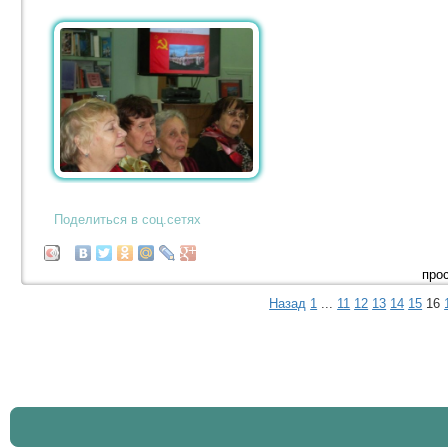
Поделиться в соц.сетях
про
Назад
1
...
11
12
13
14
15
16