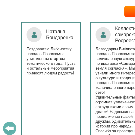
Коллект
Наталья
самарск
а
Бондаренко
Росреес
ето
Поздравляю Библиотеку
Благодарим Библиот
народов Поволжья с
народов Поволжья з
и
уникальным стартом
великолепную экску
т.
тематического года! Пусть
по выставке «Самара
и остальные мероприятия
земля согласия». М
приносят людям радость!
узнали много интере
о культуре и традици
народов Поволжья и
малочисленного наро
сето!
Удивительные факты
огромная увлеченнос
сотрудниками своим
делом! Надеемся на
продолжение нашей
дружбы. Удивительн
истории про народы.
Спасибо за проведен