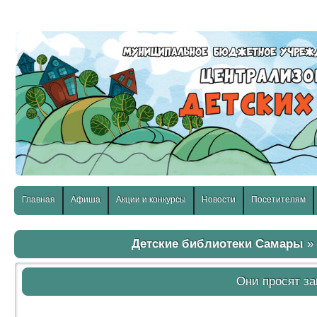
слабовидящих:
Изображения:
Размер шр
Вкл
Выкл
Главная
Афиша
Акции и конкурсы
Новости
Посетителям
Детские библиотеки Самары
Они просят з