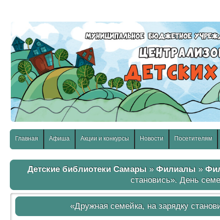
слабовидящих:
Изображения:
Размер шр
Вкл
Выкл
Главная
Афиша
Акции и конкурсы
Новости
Посетителям
Детские библиотеки Самары
»
Филиалы
»
Фил
становись». День семе
«Дружная семейка, на зарядку станов