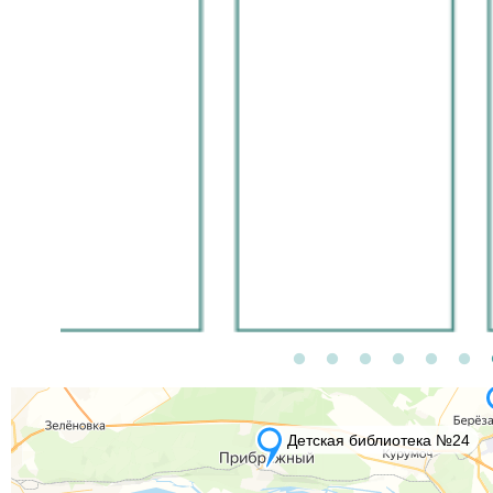
Поволжья, так что ж
гостей) Уверена выст
будет очень интерес
для жителей и госте
нашего города. Спас