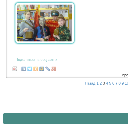
Поделиться в соц.сетях
про
Назад
1
2
3
4
5
6
7
8
9
1