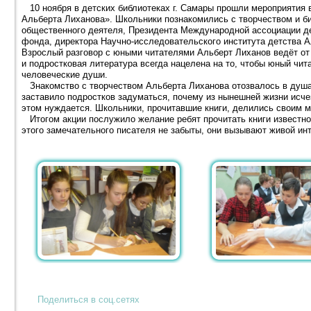
10 ноября в детских библиотеках г. Самары прошли мероприятия 
Альберта Лиханова». Школьники познакомились с творчеством и б
общественного деятеля, Президента Международной ассоциации де
фонда, директора Научно-исследовательского института детства 
Взрослый разговор с юными читателями Альберт Лиханов ведёт от
и подростковая литература всегда нацелена на то, чтобы юный чита
человеческие души.
Знакомство с творчеством Альберта Лиханова отозвалось в душах
заставило подростков задуматься, почему из нынешней жизни исчез
этом нуждается. Школьники, прочитавшие книги, делились своим м
Итогом акции послужило желание ребят прочитать книги известног
этого замечательного писателя не забыты, они вызывают живой инте
Поделиться в соц.сетях