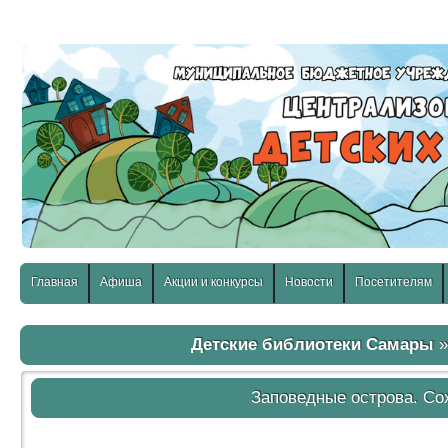
слабовидящих:
Изображения:
Размер шр
Вкл
Выкл
Главная
Афиша
Акции и конкурсы
Новости
Посетителям
Детские библиотеки Самары
Заповедные острова. Со