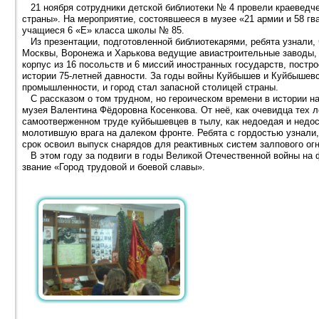
21 ноября сотрудники детской библиотеки № 4 провели краеведче
страны». На мероприятие, состоявшееся в музее «21 армии и 58 
учащиеся 6 «Е» класса школы № 85.
Из презентации, подготовленной библиотекарями, ребята узнали, ч
Москвы, Воронежа и Харькова ведущие авиастроительные заводы,
корпус из 16 посольств и 6 миссий иностранных государств, постр
истории 75-летней давности. За годы войны Куйбышев и Куйбышевс
промышленности, и город стал запасной столицей страны.
С рассказом о том трудном, но героическом времени в истории на
музея Валентина Фёдоровна Косенкова. От неё, как очевидца тех 
самоотверженном труде куйбышевцев в тылу, как недоедая и недос
молотившую врага на далеком фронте. Ребята с гордостью узнали,
срок освоил выпуск снарядов для реактивных систем залпового ог
В этом году за подвиги в годы Великой Отечественной войны на 
звание «Город трудовой и боевой славы».