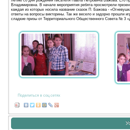
летию со дня рождения писателя Павла Петровича Бажова. Его п
Владимировна. В начале мероприятия ребята просмотрели презент
каждая из которых носила название сказок П. Бажова - «Огневуш
ответы на вопросы викторины. Так же весело и задорно прошли иг
сладкие призы от Территориального Общественного Совета № 3 «
Поделиться в соц.сетях
У