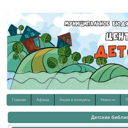
Версия для слабовидящих:
Главная
Афиша
Акции и конкурсы
Новости
П
Детские библи