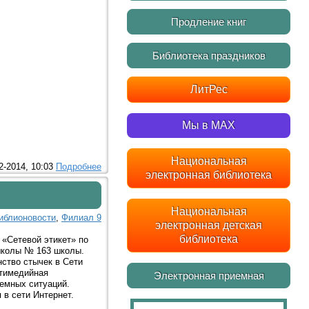
Продление книг
Библиотека праздников
ЛитРес
Мы в MAX
Национальная
2-2014, 10:03
Подробнее
электронная библиотека
Национальная
иблионовости
,
Филиал 9
электронная детская
библиотека
«Сетевой этикет» по
школы № 163 школы.
нство стычек в Сети
ьтимедийная
Электронная приемная
лемных ситуаций.
в сети Интернет.