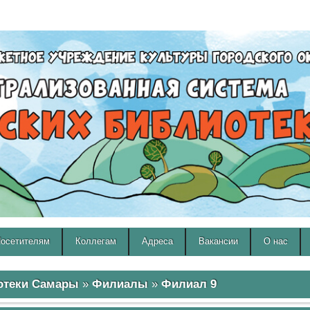
A
A
Изображения:
Размер шрифта:
Вкл
Выкл
A
осетителям
Коллегам
Адреса
Вакансии
О нас
отеки Самары
»
Филиалы
»
Филиал 9