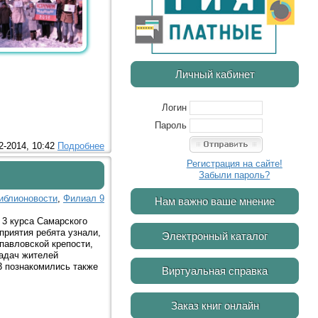
Личный кабинет
Логин
Пароль
2-2014, 10:42
Подробнее
Регистрация на сайте!
Забыли пароль?
иблионовости
,
Филиал 9
Нам важно ваше мнение
 3 курса Самарского
приятия ребята узнали,
Электронный каталог
павловской крепости,
задач жителей
3 познакомились также
Виртуальная справка
Заказ книг онлайн