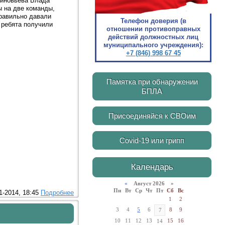
Зиновьева Влада
ы на две команды,
правильно давали
Телефон доверия (в
 ребята получили
отношении противоправных
действий должностных лиц
муниципального учреждения):
+7 (846) 998 67 45
Памятка при обнаружении
БПЛА
Присоединяйся к СВОим
Covid-19 или грипп
Календарь
«
Август 2026 »
Пн
Вт
Ср
Чт
Пт
Сб
Вс
1-2014, 18:45
Подробнее
1
2
3
4
5
6
8
9
7
10
11
12
13
15
16
14