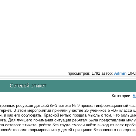
просмотров: 1792 автор:
Admin
10-0
Сетевой этикет
Категории:
Б
тронных ресурсов детской библиотеки № 9 прошел информационный час 
рнет. В этом мероприятии приняли участие 26 учеников 6 «В» класса 
н, и как его соблюдать. Красной нитью прошла мысль о том, что больши
руга. Для лучшего понимания ситуации ребятам была представлена мул
 сетевого этикета, ребята без труда смогли найти выход из всех проб
пособствовало формированию у детей принципов безопасного поведения 