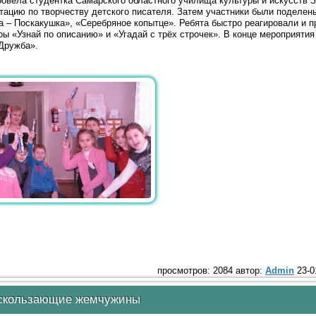
ровела студентка Самарского областного училища культуры и искусств 
ацию по творчеству детского писателя. Затем участники были поделен
ка – Поскакушка», «Серебряное копытце». Ребята быстро реагировали и 
ры «Узнай по описанию» и «Угадай с трёх строчек». В конце мероприятия
Дружба».
просмотров: 2084 автор:
Admin
23-0
скользающие жемчужины