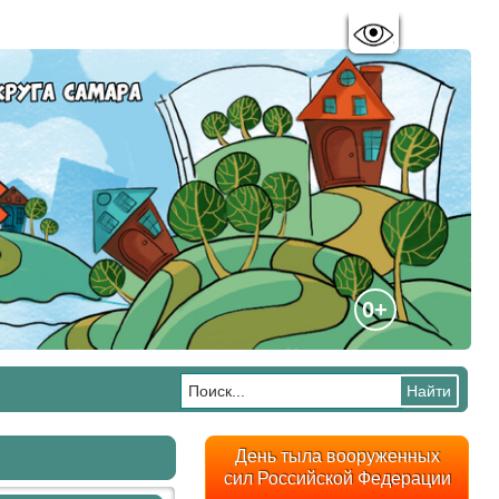
Цветовая схема:
A
A
A
A
0+
День тыла вооруженных
сил Российской Федерации