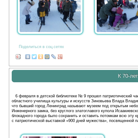
Поделиться в соц.сетях
К 70-ле
6 февраля в детской библиотеке № 9 прошел патриотический час
областного училища культуры и искусств Зиновьева Влада Владим
что бывший город Ленинград называют музеем под открытым небом
Инженерного замка, без круглого златоглавого купола Исаакиевск
блокадного города было сохранить и оставить потомкам всю эту 
с патриотической выставкой «900 дней мужества», посвященной п