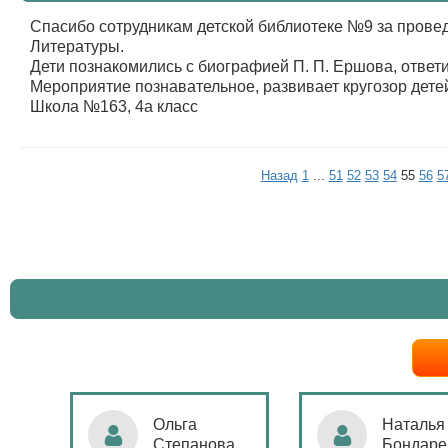
Спасибо сотрудникам детской библиотеке №9 за прове
Литературы.
Дети познакомились с биографией П. П. Ершова, ответ
Мероприятие познавательное, развивает кругозор дете
Школа №163, 4а класс
Назад
1
...
51
52
53
54
55
56
5
Ольга
Наталья
Степанова
Бондаре