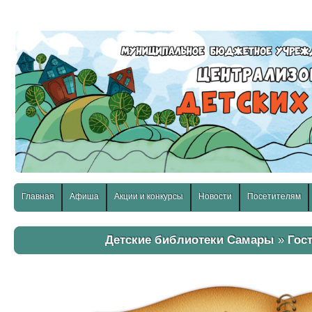
слабовидящих:
Изображения:
Размер шр
Вкл
Выкл
Главная
Афиша
Акции и конкурсы
Новости
Посетителям
Детские библиотеки Самары
»
Гос