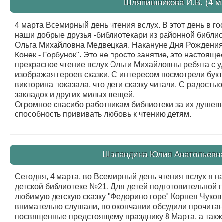
Шляпишникова И.В. (4 ма
4 марта Всемирный день чтения вслух. В этот день в го
наши добрые друзья -библиотекари из районной библио
Ольга Михайловна Медвецкая. Накануне Дня Рождения 
Конек - Горбунок". Это не просто занятие, это настоя
прекрасное чтение вслух Ольги Михайловны ребята с 
изображая героев сказки. С интересом посмотрели бук
викторина показала, что дети сказку читали. С радост
закладок и других милых вещей.
Огромное спасибо работникам библиотеки за их душевн
способность прививать любовь к чтению детям.
Шаландина Юлия Анатольевна 
Сегодня, 4 марта, во Всемирный день чтения вслух я н
детской библиотеке №21. Для детей подготовительной 
любимую детскую сказку "Федорино горе" Корнея Чуковс
внимательно слушали, по окончании обсудили прочитан
посвященные предстоящему празднику 8 Марта, а такж