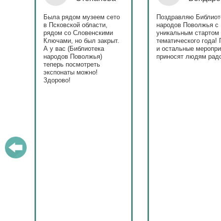
ровна
таж
Была рядом музеем сето
Поздравляю Библиот
в Псковской области,
народов Поволжья с
дов
рядом со Словенскими
уникальным стартом
Ключами, но был закрыт.
тематического года! 
юме
А у вас (Библиотека
и остальные меропри
ица
народов Поволжья)
приносят людям радо
теперь посмотреть
ами!
экспонаты можно!
Здорово!
у
ашем