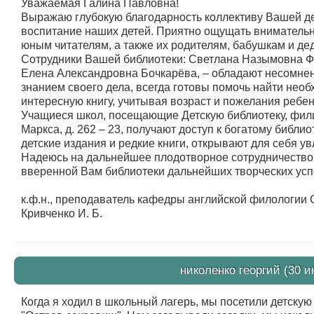
Уважаемая Галина Павловна!
Выражаю глубокую благодарность коллективу Вашей де
воспитание наших детей. Приятно ощущать внимательн
юным читателям, а также их родителям, бабушкам и де
Сотрудники Вашей библиотеки: Светлана Назымовна Ф
Елена Александровна Бочкарёва, – обладают несомн
знанием своего дела, всегда готовы помочь найти нео
интересную книгу, учитывая возраст и пожелания ребен
Учащиеся школ, посещающие Детскую библиотеку, фили
Маркса, д. 262 – 23, получают доступ к богатому библ
детские издания и редкие книги, открывают для себя у
Надеюсь на дальнейшее плодотворное сотрудничество 
вверенной Вам библиотеки дальнейших творческих усп
к.ф.н., преподаватель кафедры английской филологии 
Кривченко И. Б.
николенко георгий (30 и
Когда я ходил в школьный лагерь, мы посетили детску