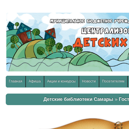
слабовидящих:
Изображения:
Размер шр
Вкл
Выкл
Главная
Афиша
Акции и конкурсы
Новости
Посетителям
Детские библиотеки Самары
»
Гос