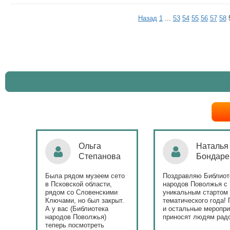
Назад
1
...
53
54
55
56
57
58
Ольга
Наталья
Степанова
Бондаре
ровна
таж
Была рядом музеем сето
Поздравляю Библиот
в Псковской области,
народов Поволжья с
дов
рядом со Словенскими
уникальным стартом
Ключами, но был закрыт.
тематического года! 
юме
А у вас (Библиотека
и остальные меропри
ица
народов Поволжья)
приносят людям радо
теперь посмотреть