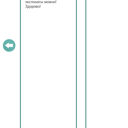
ами!
экспонаты можно!
Здорово!
у
ашем