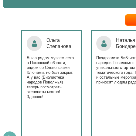
Ольга
Наталья
Степанова
Бондаре
ровна
таж
Была рядом музеем сето
Поздравляю Библиот
в Псковской области,
народов Поволжья с
дов
рядом со Словенскими
уникальным стартом
Ключами, но был закрыт.
тематического года! 
юме
А у вас (Библиотека
и остальные меропри
ица
народов Поволжья)
приносят людям радо
теперь посмотреть
ами!
экспонаты можно!
Здорово!
у
ашем