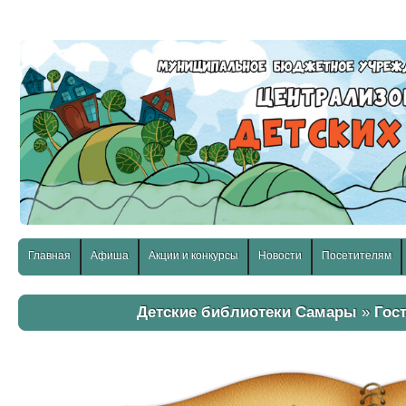
слабовидящих:
Изображения:
Размер шр
Вкл
Выкл
Главная
Афиша
Акции и конкурсы
Новости
Посетителям
Детские библиотеки Самары
»
Гос