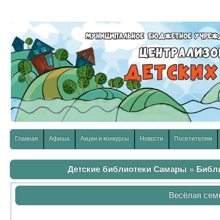
слабовидящих:
Изображения:
Размер шр
Вкл
Выкл
Главная
Афиша
Акции и конкурсы
Новости
Посетителям
Детские библиотеки Самары
»
Библ
Весёлая сем