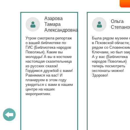
Ольга
Наталья
Степанова
Бондаре
ровна
таж
Была рядом музеем сето
Поздравляю Библиот
в Псковской области,
народов Поволжья с
дов
рядом со Словенскими
уникальным стартом
Ключами, но был закрыт.
тематического года! 
юме
А у вас (Библиотека
и остальные меропри
ица
народов Поволжья)
приносят людям радо
теперь посмотреть
ами!
экспонаты можно!
Здорово!
у
ашем