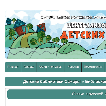
слабовидящих:
Изображения:
Размер шр
Вкл
Выкл
Главная
Афиша
Акции и конкурсы
Новости
Посетителям
Детские библиотеки Самары
»
Библионо
Сказка в русской