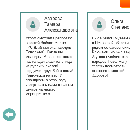
Азарова
Ольга
Тамара
Степанова
Александровна
Утром смотрела репортаж
Была рядом музеем сето
о вашей библиотеке по
в Псковской области,
ГИС (Библиотека народов
рядом со Словенскими
Поволжья). Какие вы
Ключами, но был закрыт.
молодцы! А вы в костюме
А у вас (Библиотека
настоящая сказительница
народов Поволжья)
из русских сказок!
теперь посмотреть
Гордимся дружбой с вами!
экспонаты можно!
Равняемся на вас! И
Здорово!
планируем в этом году
увидеться с вами в нашем
центре на наших
мероприятиях.