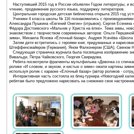
Наступивший 2015 год в России объявлен Годом литературы, и вс
чтению, продвижение русского языка, поддержку литераторов.
Центральная городская детская библиотека открыла 2015 год ус
Ученики 4 класса школы № 116 познакомились с произведениями р
Александра Пушкина «Евгений Онегин» (отрывок), Сергея Есенина
Фёдора Достоевского «Мальчик у Христа на ёлке». Тема зимы, но
знакомством с творчеством современных авторов: Ольги Першиной
зима», Михаила Яснова «Ёлочный базар», Андрея Усачёва «Школа 
Затем дети встретились с героями книг, придуманных и нарисов
Штеффенсмайером (Германия), Яном Фалконером (США), Свеном Н
Следующая страничка журнала была посвящена изображению зимы
Вивальди, Петра Чайковского, Георгия Свиридова.
Ребята посмотрели фрагменты мультфильма «Девочка со спичками
ролике «И словом, и звуком, и кистью о зиме» ожили картины зимн
используя ролик с караоке «Елочный базар» (автор роликов - сотру
Интерактивная часть состояла из блиц-турнира «Новогодний калей
ребятам было предложено нарисовать на снежинке свое настроени